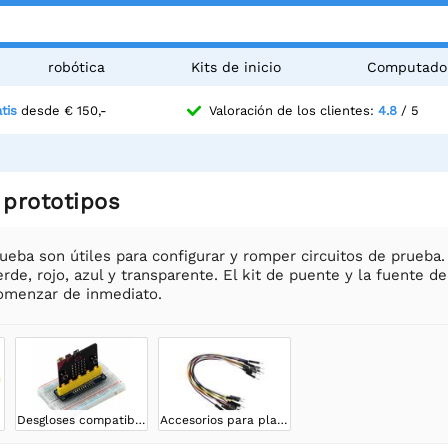
robótica
Kits de inicio
Computado
tis
desde € 150,-
Valoración de los clientes:
4.8
/ 5
 prototipos
rueba son útiles para configurar y romper circuitos de prueb
erde, rojo, azul y transparente. El kit de puente y la fuente
comenzar de inmediato.
Desgloses compatibles con tableros de prueba
Accesorios para placas de pruebas