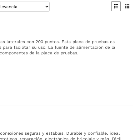


ias laterales con 200 puntos. Esta placa de pruebas es
s para facilitar su uso. La fuente de alimentación de la
s componentes de la placa de pruebas.
conexiones seguras y estables. Durable y confiable, ideal
totipos, reparación, electrónica de bricolaje y más. Fácil