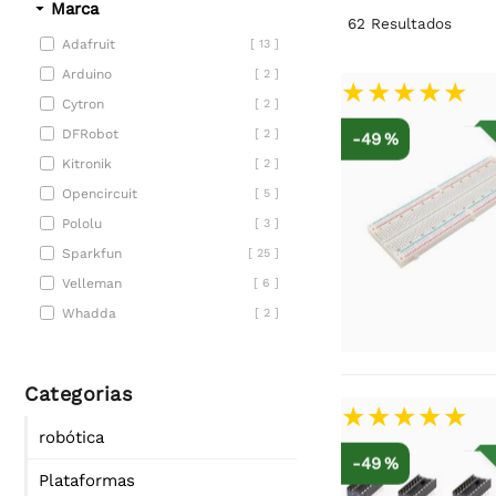
Marca
62
Resultados
Adafruit
[ 13 ]
Arduino
[ 2 ]
Cytron
[ 2 ]
DFRobot
[ 2 ]
-49 %
Kitronik
[ 2 ]
Opencircuit
[ 5 ]
Pololu
[ 3 ]
Sparkfun
[ 25 ]
Velleman
[ 6 ]
Whadda
[ 2 ]
Categorias
robótica
-49 %
Plataformas