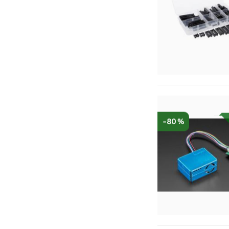
-80 %