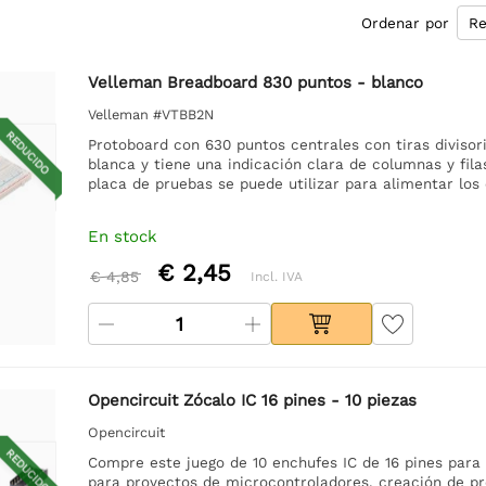
Ordenar por
Velleman Breadboard 830 puntos - blanco
Velleman #VTBB2N
REDUCIDO
Protoboard con 630 puntos centrales con tiras divisor
blanca y tiene una indicación clara de columnas y fila
placa de pruebas se puede utilizar para alimentar lo
En stock
€ 2,45
€ 4,85
Incl. IVA
Opencircuit Zócalo IC 16 pines - 10 piezas
Opencircuit
REDUCIDO
Compre este juego de 10 enchufes IC de 16 pines para 
para proyectos de microcontroladores, creación de pro