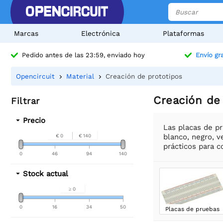
Marcas
Electrónica
Plataformas
Pedido antes de las 23:59, enviado hoy
Envío gra
Opencircuit
Material
Creación de prototipos
Creación de
Filtrar
Precio
Las placas de p
blanco, negro, v
€ 0
€ 140
prácticos para 
0
46
94
140
Stock actual
≥ 0
0
16
34
50
Placas de pruebas