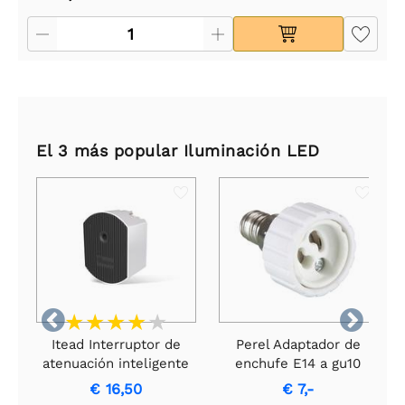
El 3 más popular Iluminación LED


Itead Interruptor de
Perel Adaptador de
atenuación inteligente
enchufe E14 a gu10
SONOFF D1
€ 16,50
€ 7,-