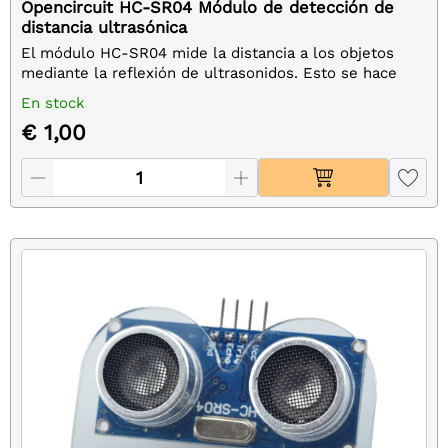
Opencircuit HC-SR04 Módulo de detección de
distancia ultrasónica
El módulo HC-SR04 mide la distancia a los objetos
mediante la reflexión de ultrasonidos. Esto se hace
disparando pulsos de 40 kHz al entorno, después de lo
En stock
cual se mide el tiempo necesario para recibir las
€ 1,00
señales reflejadas.