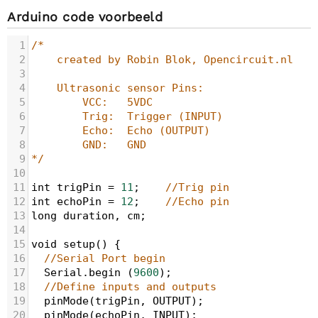
Arduino code voorbeeld
1
/*
2
created by Robin Blok, Opencircuit.nl
3
4
Ultrasonic sensor Pins:
5
VCC:   5VDC
6
Trig:  Trigger (INPUT)
7
Echo:  Echo (OUTPUT)
8
GND:   GND
9
*/
10
11
int
trigPin
=
11
;    
//Trig pin
12
int
echoPin
=
12
;    
//Echo pin
13
long
duration
, 
cm
;
14
15
void
setup
() {
16
//Serial Port begin
17
Serial
.
begin
 (
9600
);
18
//Define inputs and outputs
19
pinMode
(
trigPin
, 
OUTPUT
);
20
pinMode
(
echoPin
, 
INPUT
);