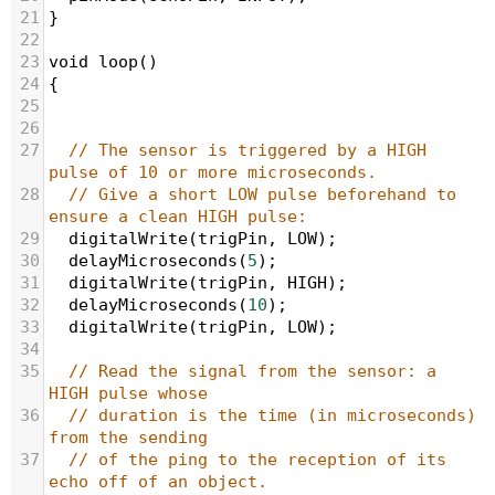
21
}
22
23
void
loop
()
24
{
25
26
27
// The sensor is triggered by a HIGH 
pulse of 10 or more microseconds.
28
// Give a short LOW pulse beforehand to 
ensure a clean HIGH pulse:
29
digitalWrite
(
trigPin
, 
LOW
);
30
delayMicroseconds
(
5
);
31
digitalWrite
(
trigPin
, 
HIGH
);
32
delayMicroseconds
(
10
);
33
digitalWrite
(
trigPin
, 
LOW
);
34
35
// Read the signal from the sensor: a 
HIGH pulse whose
36
// duration is the time (in microseconds) 
from the sending
37
// of the ping to the reception of its 
echo off of an object.