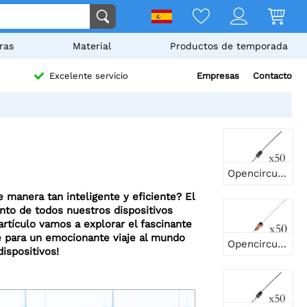
ras
Material
Productos de temporada
Empresas
Contacto
Excelente servicio
Opencircuit Diodo rectificador 1N4002 100V 1A - 50 piezas
 manera tan inteligente y eficiente? El
nto de todos nuestros dispositivos
artículo vamos a explorar el fascinante
e para un emocionante viaje al mundo
Opencircuit Diodos de barrera Scotty 1N60 50V 50mA - 50 piezas
ispositivos!