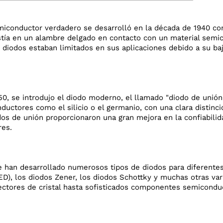
miconductor verdadero se desarrolló en la década de 1940 con
stía en un alambre delgado en contacto con un material semic
 diodos estaban limitados en sus aplicaciones debido a su baj
50, se introdujo el diodo moderno, el llamado "diodo de unió
ductores como el silicio o el germanio, con una clara distinc
odos de unión proporcionaron una gran mejora en la confiabili
res.
 han desarrollado numerosos tipos de diodos para diferentes 
ED), los diodos Zener, los diodos Schottky y muchas otras va
ctores de cristal hasta sofisticados componentes semiconduct