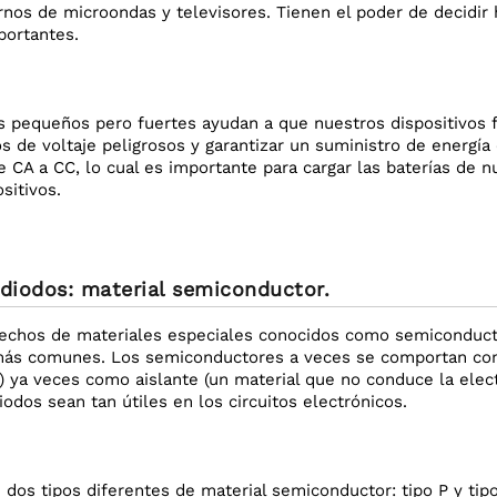
rnos de microondas y televisores. Tienen el poder de decidir h
portantes.
pequeños pero fuertes ayudan a que nuestros dispositivos 
os de voltaje peligrosos y garantizar un suministro de energí
e CA a CC, lo cual es importante para cargar las baterías de 
sitivos.
 diodos: material semiconductor.
echos de materiales especiales conocidos como semiconductor
ás comunes. Los semiconductores a veces se comportan com
d) ya veces como aislante (un material que no conduce la elect
odos sean tan útiles en los circuitos electrónicos.
dos tipos diferentes de material semiconductor: tipo P y tipo 