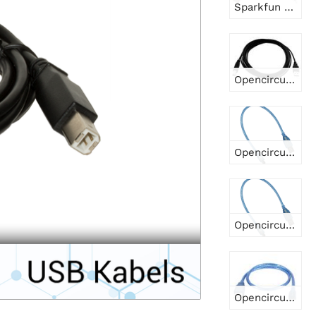
Sparkfun Cable reversible USB A a C - 0,3 m
Opencircuit Cable USB 2.0 tipo B 100cm azul
Opencircuit Cable mini USB 100cm azul - 30AWG
Opencircuit Cable micro USB 100cm azul - 30AWG
Opencircuit Cable micro USB 50cm azul