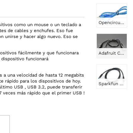
Opencircuit Cable USB 2.0 tipo B 50cm azul
sitivos como un mouse o un teclado a
tes de cables y enchufes. Eso fue
n unirse y hacer algo nuevo. Eso se
ositivos fácilmente y que funcionara
Adafruit Cable divisor en Y Micro B USB de 2 vías
 dispositivo funcionará
os a una velocidad de hasta 12 megabits
 rápido para los dispositivos de hoy.
Sparkfun Cable USB 3.1 A a C - (3 pies/0,91 metros)
timo USB , USB 3.2, puede transferir
7 veces más rápido que el primer USB !