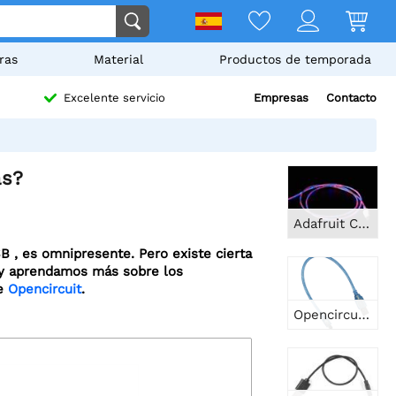
ras
Material
Productos de temporada
Empresas
Contacto
Excelente servicio
as?
Adafruit Cable USB micro B con LED - Azul y Rojo
 , es omnipresente. Pero existe cierta
 y aprendamos más sobre los
de
Opencircuit
.
Opencircuit Cable mini USB 50cm azul