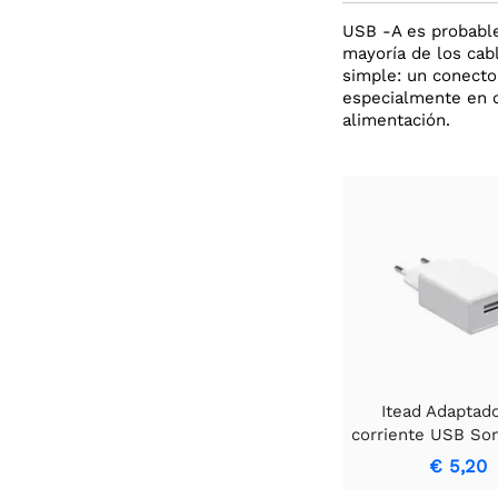
USB -A es probable
mayoría de los cab
simple: un conecto
especialmente en o
alimentación.
Itead Adaptad
corriente USB Son
2A - Tipo E
€ 5,20