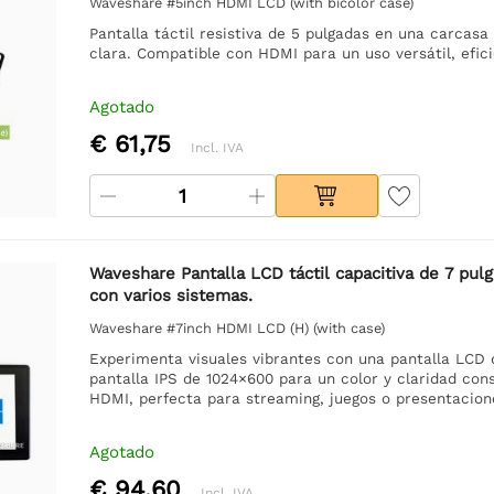
Waveshare #5inch HDMI LCD (with bicolor case)
Pantalla táctil resistiva de 5 pulgadas en una carcas
clara. Compatible con HDMI para un uso versátil, efic
Agotado
€ 61,75
Incl. IVA
Waveshare Pantalla LCD táctil capacitiva de 7 pul
con varios sistemas.
Waveshare #7inch HDMI LCD (H) (with case)
Experimenta visuales vibrantes con una pantalla LCD d
pantalla IPS de 1024×600 para un color y claridad con
HDMI, perfecta para streaming, juegos o presentacion
Agotado
€ 94,60
Incl. IVA