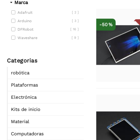
Marca
Adafruit
[ 2 ]
Arduino
[ 3 ]
-50 %
DFRobot
[ 16 ]
Waveshare
[ 9 ]
Categorias
robótica
Plataformas
Electrónica
Kits de inicio
Material
Computadoras