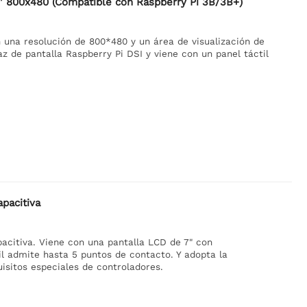
5'' 800x480 (Compatible con Raspberry Pi 3B/3B+)
n una resolución de 800*480 y un área de visualización de
z de pantalla Raspberry Pi DSI y viene con un panel táctil
apacitiva
pacitiva. Viene con una pantalla LCD de 7" con
til admite hasta 5 puntos de contacto. Y adopta la
isitos especiales de controladores.