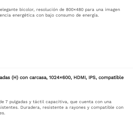
a elegante bicolor, resolución de 800×480 para una imagen
iencia energética con bajo consumo de energía.
gadas (H) con carcasa, 1024×600, HDMI, IPS, compatible
e 7 pulgadas y táctil capacitiva, que cuenta con una
sistentes. Duradera, resistente a rayones y compatible con
es.