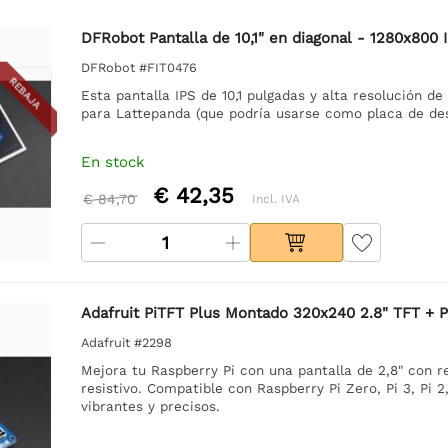
DFRobot Pantalla de 10,1" en diagonal - 1280x80
DFRobot #FIT0476
REBAJA
Esta pantalla IPS de 10,1 pulgadas y alta resolución
para Lattepanda (que podría usarse como placa de des
En stock
€ 42,35
€ 84,70
Incl. IVA
Adafruit PiTFT Plus Montado 320x240 2.8" TFT + Pa
Adafruit #2298
Mejora tu Raspberry Pi con una pantalla de 2,8" con re
resistivo. Compatible con Raspberry Pi Zero, Pi 3, Pi 
vibrantes y precisos.