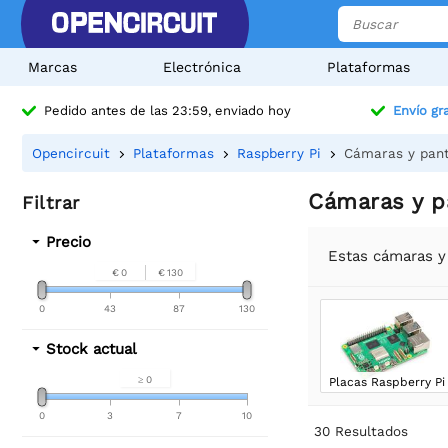
Marcas
Electrónica
Plataformas
Pedido antes de las 23:59, enviado hoy
Envío gra
Opencircuit
Plataformas
Raspberry Pi
Cámaras y pant
Cámaras y p
Filtrar
Precio
Estas cámaras y
€ 0
€ 130
0
43
87
130
Stock actual
≥ 0
Placas Raspberry Pi
0
3
7
10
30
Resultados