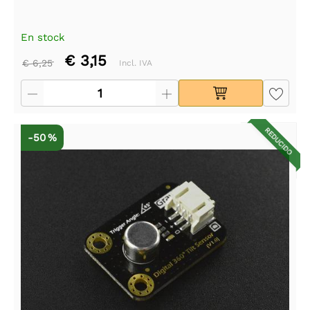
En stock
€ 3,15
€ 6,25
Incl. IVA
REDUCIDO
-50 %