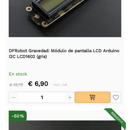
DFRobot Gravedad: Módulo de pantalla LCD Arduino
I2C LCD1602 (gris)
En stock
€ 6,90
€ 13,75
Incl. IVA
REDUCIDO
-50 %