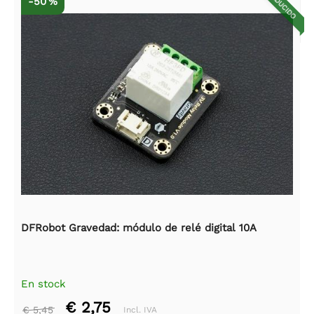
REDUCIDO
-50 %
DFRobot Gravedad: módulo de relé digital 10A
En stock
€ 2,75
€ 5,45
Incl. IVA