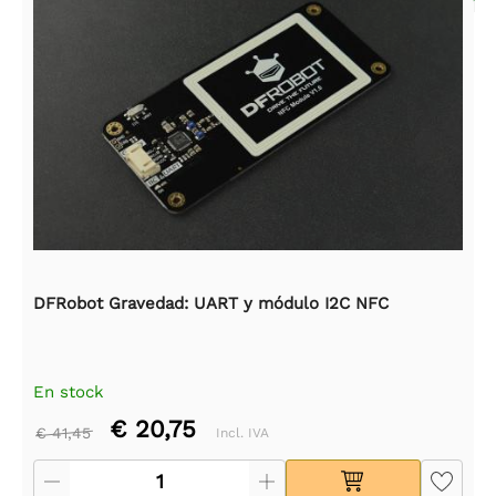
DFRobot Gravedad: UART y módulo I2C NFC
En stock
€ 20,75
€ 41,45
Incl. IVA