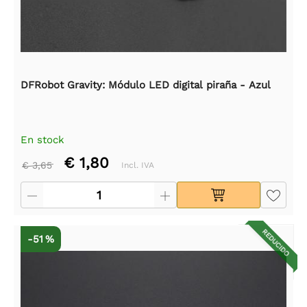
DFRobot Gravity: Módulo LED digital piraña - Azul
En stock
€ 1,80
€ 3,65
Incl. IVA
REDUCIDO
-51 %