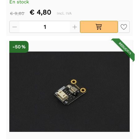
En stock
€ 4,80
€ 9,60
Incl. IVA
REDUCIDO
-50 %