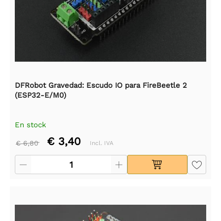
DFRobot Gravedad: Escudo IO para FireBeetle 2
(ESP32-E/M0)
En stock
€ 3,40
€ 6,80
Incl. IVA