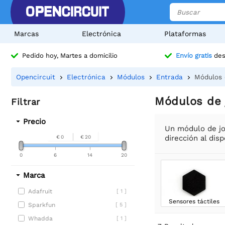
Marcas
Electrónica
Plataformas
Pedido hoy, Martes a domicilio
Envío gratis
des
Opencircuit
Electrónica
Módulos
Entrada
Módulos 
Módulos de 
Filtrar
Precio
Un módulo de joy
dirección al dis
€ 0
€ 20
0
6
14
20
Marca
Adafruit
[ 1 ]
Sensores táctiles
Sparkfun
[ 5 ]
Whadda
[ 1 ]