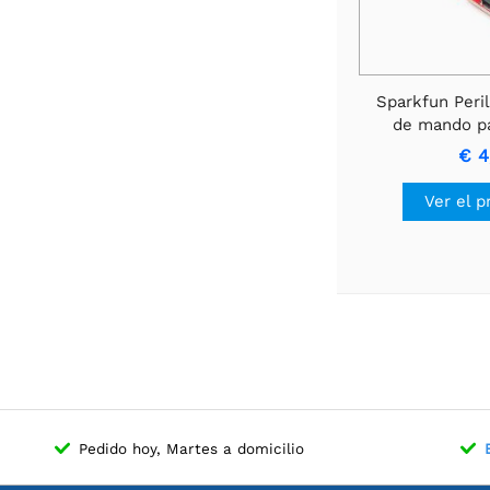
Sparkfun Peril
de mando pa
Del
€ 4
Ver el p
Pedido hoy, Martes a domicilio