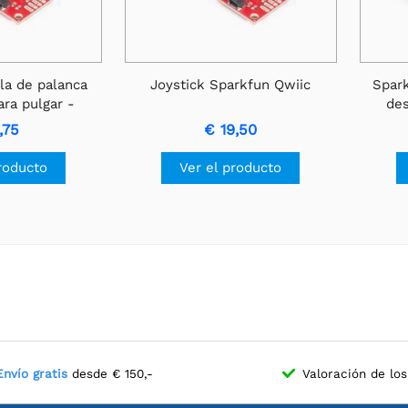
la de palanca
Joystick Sparkfun Qwiic
Spar
ra pulgar -
des
uxe
,75
€ 19,50
roducto
Ver el producto
Envío gratis
desde € 150,-
Valoración de los