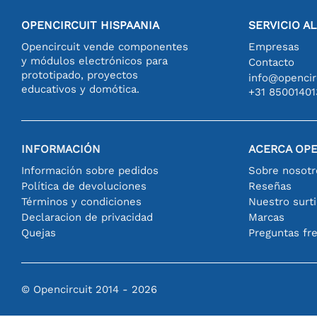
OPENCIRCUIT HISPAANIA
SERVICIO A
Opencircuit vende componentes
Empresas
y módulos electrónicos para
Contacto
prototipado, proyectos
info@opencirc
educativos y domótica.
+31 85001401
INFORMACIÓN
ACERCA OPE
Información sobre pedidos
Sobre nosotr
Política de devoluciones
Reseñas
Términos y condiciones
Nuestro surt
Declaracion de privacidad
Marcas
Quejas
Preguntas fr
© Opencircuit 2014 - 2026