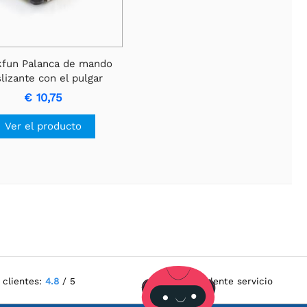
kfun Palanca de mando
lizante con el pulgar
€ 10,75
Ver el producto
 clientes:
4.8
/ 5
Excelente servicio