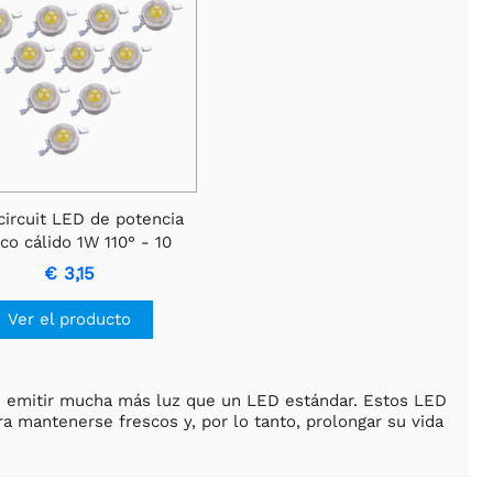
ircuit LED de potencia
co cálido 1W 110° - 10
piezas
€ 3,15
Ver el producto
 emitir mucha más luz que un LED estándar. Estos LED
a mantenerse frescos y, por lo tanto, prolongar su vida