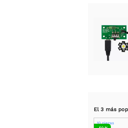
El 3 más pop
10 piezas
-50 %