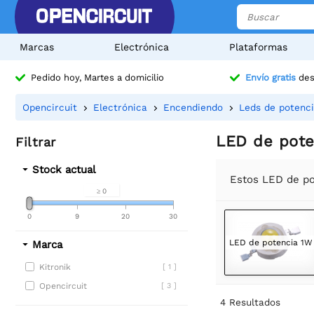
Marcas
Electrónica
Plataformas
Pedido hoy, Martes a domicilio
Envío gratis
des
Opencircuit
Electrónica
Encendiendo
Leds de potenc
LED de pote
Filtrar
Stock actual
Estos LED de pot
≥ 0
0
9
20
30
LED de potencia 1W
Marca
Kitronik
[ 1 ]
Opencircuit
[ 3 ]
4
Resultados