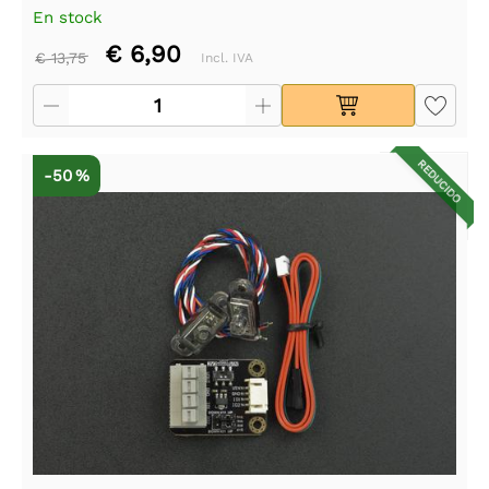
En stock
€ 6,90
€ 13,75
Incl. IVA
REDUCIDO
-50 %