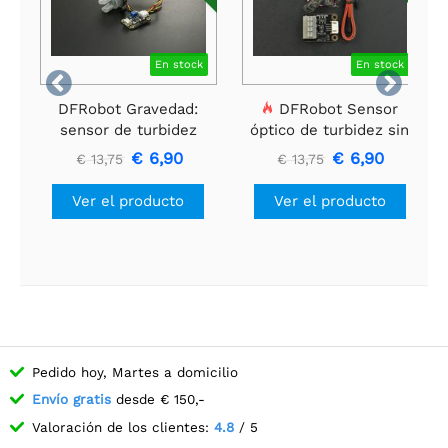
En stock
En stock


DFRobot Gravedad:
DFRobot Sensor
sensor de turbidez
óptico de turbidez sin
analógico para Arduino
contacto UART para
€ 6,90
€ 6,90
€ 13,75
€ 13,75
Arduino
Ver el producto
Ver el producto
Pedido hoy, Martes a domicilio
Envío gratis
desde € 150,-
Valoración de los clientes:
4.8
/ 5