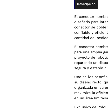
Descripción
El conector hembra
diseñado para inte
conector de doble 
confiable y eficie
cantidad del pedid
El conector hembra
para una amplia ga
proyecto de robóti
reparando un dispo
segura y estable q
Uno de los benefic
su diseño recto, qu
organizada en su e
maximiza la eficie
en un área limitada
Exclusivo de Polol