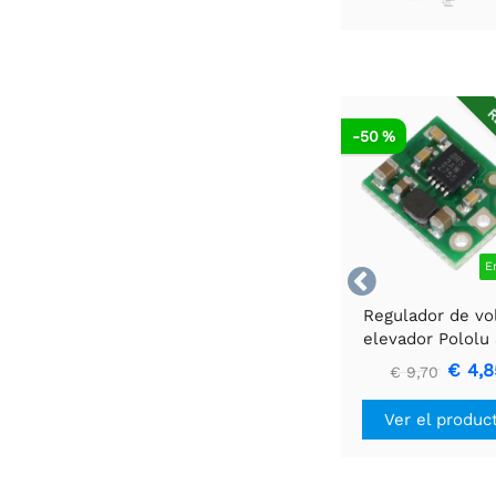
R
-50 %
E

Regulador de vo
elevador Pololu
U1V10F3
€ 4,8
€ 9,70
Ver el produc