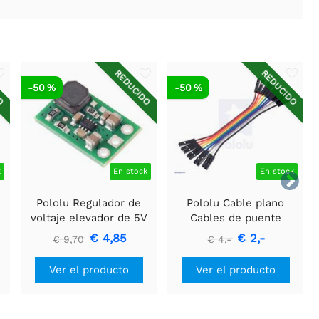
DO
REDUCIDO
REDUCIDO
-50 %
-50 %
k
En stock
En stock

Pololu Regulador de
Pololu Cable plano
voltaje elevador de 5V
Cables de puente
U3V16F5
premium 10 colores FF
€ 4,85
€ 2,-
€ 9,70
€ 4,-
6" (15 cm)
Ver el producto
Ver el producto