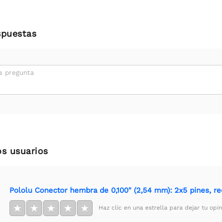
spuestas
a pregunta
os usuarios
Pololu Conector hembra de 0,100" (2,54 mm): 2x5 pines, re
★
★
★
★
★
Haz clic en una estrella para dejar tu opin