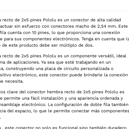
 recto de 2x5 pines Pololu es un conector de alta calidad
ractuar sin esfuerzo con conectores macho de 2,54 mm. Este
fila cuenta con 10 pines, lo que proporciona una conexión
nte para sus componentes electrónicos. Tenga en cuenta que l
o de este producto debe ser múltiplo de dos.
 recto de 2x5 pines Pololu es un componente versátil, ideal
ma de aplicaciones. Ya sea que esté trabajando en un
ca, construyendo una placa de circuito personalizada o
sitivo electrónico, este conector puede brindarle la conexión
ue necesita.
ios clave del conector hembra recto de 2x5 pines Pololu es
e permite una fácil instalación y una apariencia ordenada y
nsamblaje electrónico. La configuración de doble fila también
ncia del espacio, lo que le permite conectar más componente
.
u , este conector no solo es funcional sino también duradero.