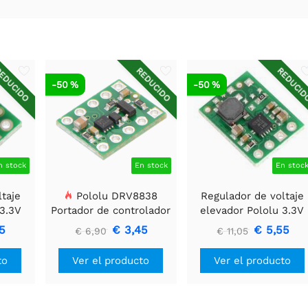
EDUCIDO
REDUCIDO
REDUCI
-50 %
-50 %
n stock
En stock
En stoc
ltaje
Pololu DRV8838
Regulador de voltaje
 3.3V
Portador de controlador
elevador Pololu 3.3V
de motor DC cepillado
U1V11F3
5
€ 3,45
€ 5,55
€ 6,90
€ 11,05
simple
to
Ver el producto
Ver el producto