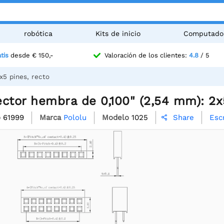
robótica
Kits de inicio
Computado
tis
desde € 150,-
Valoración de los clientes:
4.8
/ 5
x5 pines, recto
ctor hembra de 0,100" (2,54 mm): 2x
o
61999
Marca
Pololu
Modelo
1025
Esc
Share
