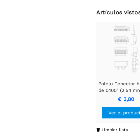
Artículos vist
Pololu Conector 
de 0,100" (2,54 mm
pines, recto
€ 3,80
Ver el produc
Limpiar lista
