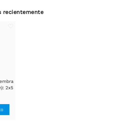
os recientemente
hembra
): 2x5
to