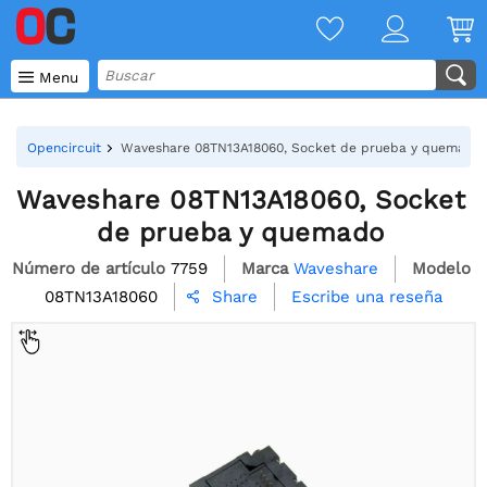

Menu
Opencircuit
Waveshare 08TN13A18060, Socket de prueba y quemado
Waveshare 08TN13A18060, Socket
de prueba y quemado
Número de artículo
7759
Marca
Waveshare
Modelo
08TN13A18060
Escribe una reseña
Share
