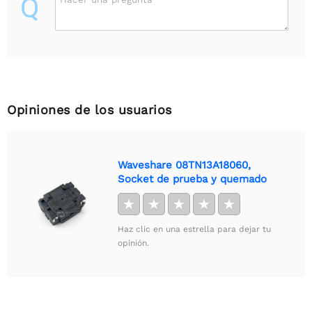
Q
Opiniones de los usuarios
Waveshare 08TN13A18060,
Socket de prueba y quemado
★
★
★
★
★
Haz clic en una estrella para dejar tu
opinión.