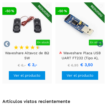
REDUCIDO
REDUCIDO
-50 %
-50 %


En stock
En stock
Waveshare Altavoz de 8Ω
Waveshare Placa USB
5W
UART FT232 (Tipo A),
Módulo de Comunicación
€ 3,-
€ 3,50
€ 6,-
€ 6,95
USB a TTL (UART)
Ver el producto
Ver el producto
Artículos vistos recientemente