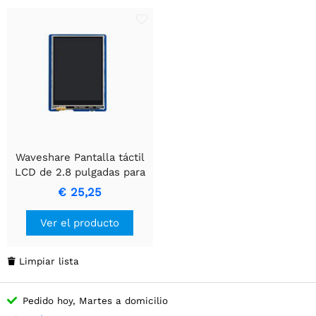
Waveshare Pantalla táctil
LCD de 2.8 pulgadas para
Arduino
€ 25,25
Ver el producto
Limpiar lista

Pedido hoy, Martes a domicilio