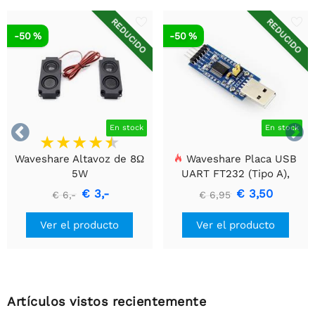
REDUCIDO
REDUCIDO
-50 %
-50 %


En stock
En stock
Waveshare Altavoz de 8Ω
Waveshare Placa USB
5W
UART FT232 (Tipo A),
Módulo de Comunicación
€ 3,-
€ 3,50
€ 6,-
€ 6,95
USB a TTL (UART)
Ver el producto
Ver el producto
Artículos vistos recientemente