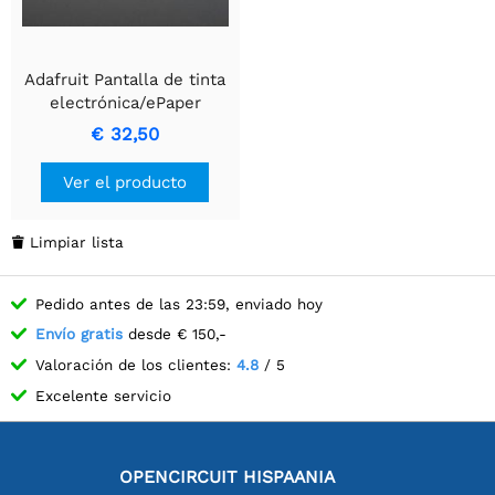
Adafruit Pantalla de tinta
electrónica/ePaper
monocromática en
€ 32,50
blanco/negro de 3.7"
416x240 - Solo el display
Ver el producto
Limpiar lista

Pedido antes de las 23:59, enviado hoy
Envío gratis
desde € 150,-
Valoración de los clientes:
4.8
/ 5
Excelente servicio
OPENCIRCUIT HISPAANIA