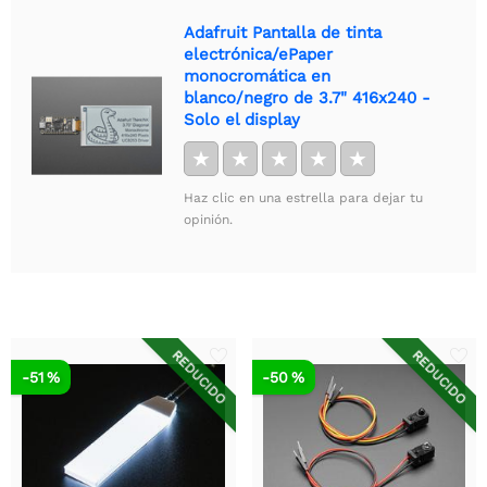
Adafruit Pantalla de tinta
electrónica/ePaper
monocromática en
blanco/negro de 3.7" 416x240 -
Solo el display
★
★
★
★
★
Haz clic en una estrella para dejar tu
opinión.
REDUCIDO
REDUCIDO
-51 %
-50 %