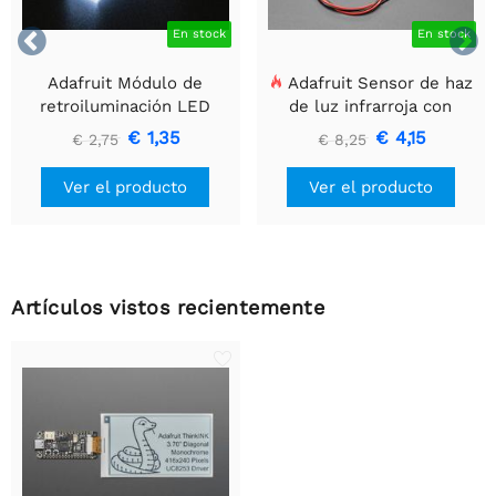


En stock
En stock
Adafruit Módulo de
Adafruit Sensor de haz
retroiluminación LED
de luz infrarroja con
blanco - Pequeño 12 mm
extremos de cable
€ 1,35
€ 4,15
€ 2,75
€ 8,25
x 40 mm
premium - LED de 5 mm
Ver el producto
Ver el producto
Artículos vistos recientemente