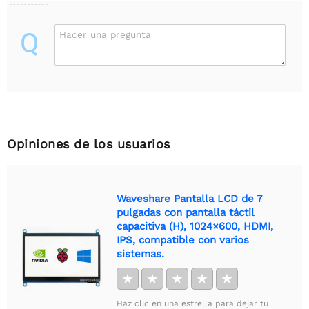
Q
Hacer una pregunta
Opiniones de los usuarios
Waveshare Pantalla LCD de 7
pulgadas con pantalla táctil
capacitiva (H), 1024×600, HDMI,
IPS, compatible con varios
sistemas.
★
★
★
★
★
Haz clic en una estrella para dejar tu