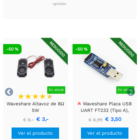
opinión.
REDUCIDO
REDUCIDO
-50 %
-50 %


En stock
En stock
Waveshare Altavoz de 8Ω
Waveshare Placa USB
5W
UART FT232 (Tipo A),
Módulo de Comunicación
€ 3,-
€ 3,50
€ 6,-
€ 6,95
USB a TTL (UART)
Ver el producto
Ver el producto