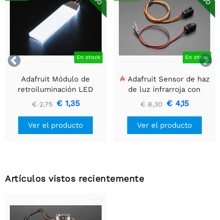


En stock
En stock
Adafruit Módulo de
Adafruit Sensor de haz
retroiluminación LED
de luz infrarroja con
blanco - Pequeño 12 mm
extremos de cable
€ 1,35
€ 4,15
€ 2,75
€ 8,30
x 40 mm
premium - LED de 5 mm
Ver el producto
Ver el producto
Artículos vistos recientemente