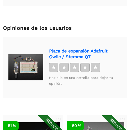
Opiniones de los usuarios
Placa de expansión Adafruit
Qwiic / Stemma QT
★
★
★
★
★
Haz clic en una estrella para dejar tu
opinión.
REDUCIDO
REDUCIDO
-51 %
-50 %