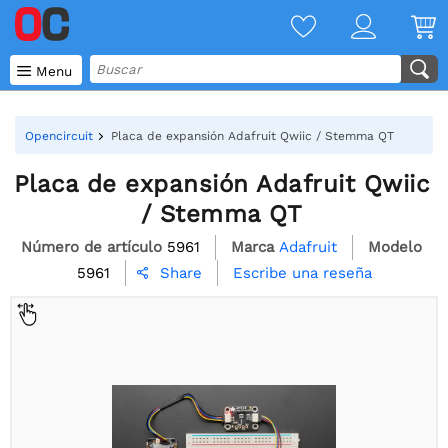

Menu
Opencircuit
Placa de expansión Adafruit Qwiic / Stemma QT
Placa de expansión Adafruit Qwiic
/ Stemma QT
Número de artículo
5961
Marca
Adafruit
Modelo
5961
Escribe una reseña
Share
