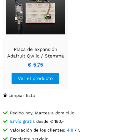
Placa de expansión
Adafruit Qwiic / Stemma
QT
€ 5,75
Ver el producto
Limpiar lista

Pedido hoy, Martes a domicilio
Envío gratis
desde € 150,-
Valoración de los clientes:
4.8
/ 5
Excelente servicio