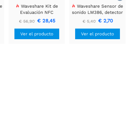
e
Waveshare Kit de
Waveshare Sensor de
Evaluación NFC
sonido LM386, detector
1
ST25R3911B, Lector NFC
de sonido, compatible
€ 28,45
€ 2,70
€ 56,90
€ 5,40
+ Tarjeta TF + Cable
con Arduino.
USB
Ver el producto
Ver el producto