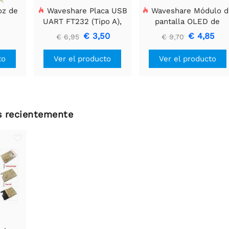
oz de
Waveshare Placa USB
Waveshare Módulo d
UART FT232 (Tipo A),
pantalla OLED de
Módulo de
128x32, General de 0.9
€ 3,50
€ 4,85
€ 6,95
€ 9,70
Comunicación USB a
pulgadas.
TTL (UART)
to
Ver el producto
Ver el producto
os recientemente