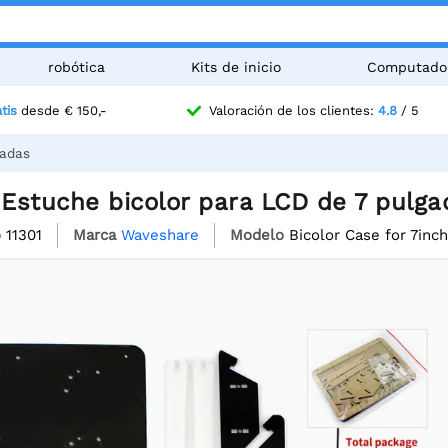
robótica
Kits de inicio
Computado
tis
desde € 150,-
Valoración de los clientes:
4.8
/ 5
gadas
Estuche bicolor para LCD de 7 pulga
o
11301
Marca
Waveshare
Modelo
Bicolor Case for 7inc