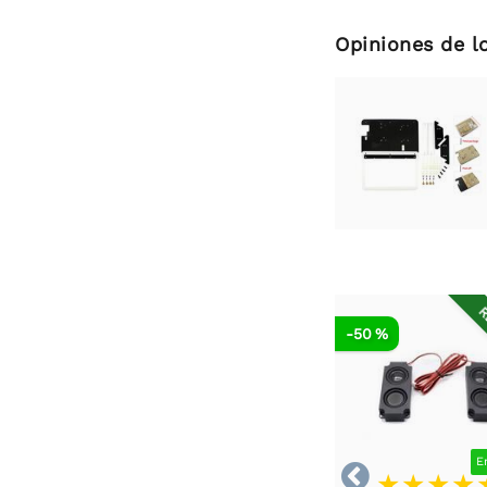
Opiniones de l
R
-50 %
E
