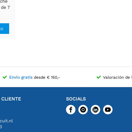
uche
 de 7
to
Envío gratis
desde € 150,-
Valoración de 
L CLIENTE
SOCIALS
uit.nl
3