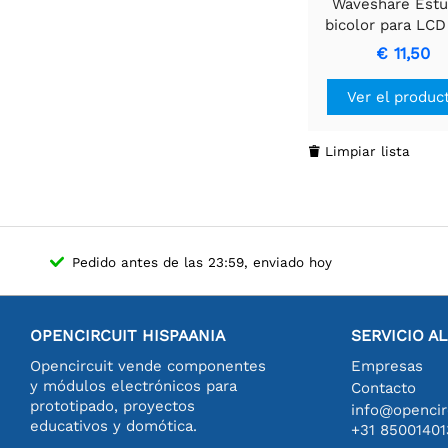
Waveshare Est
bicolor para LCD
pulgadas
€ 11,50
Ver el produc
Limpiar lista

Pedido antes de las 23:59, enviado hoy
OPENCIRCUIT HISPAANIA
SERVICIO A
Opencircuit vende componentes
Empresas
y módulos electrónicos para
Contacto
prototipado, proyectos
info@opencirc
educativos y domótica.
+31 85001401