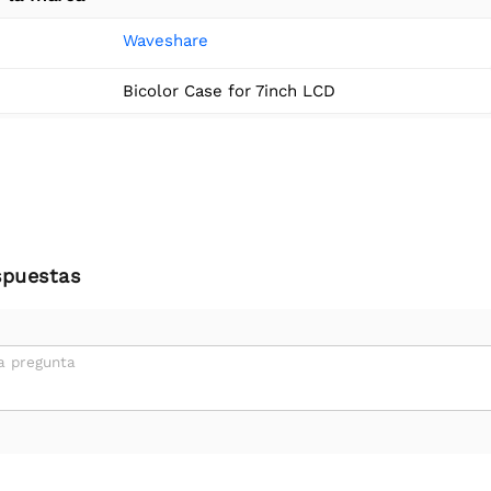
Waveshare
Bicolor Case for 7inch LCD
spuestas
a pregunta