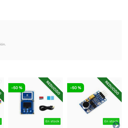
ión.
DO
REDUCIDO
REDUCIDO
-50 %
-50 %
k
En stock
En stock
