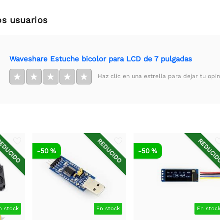
os usuarios
Waveshare Estuche bicolor para LCD de 7 pulgadas
★
★
★
★
★
Haz clic en una estrella para dejar tu opin
EDUCIDO
REDUCIDO
REDUCI
-50 %
-50 %
n stock
En stock
En stoc