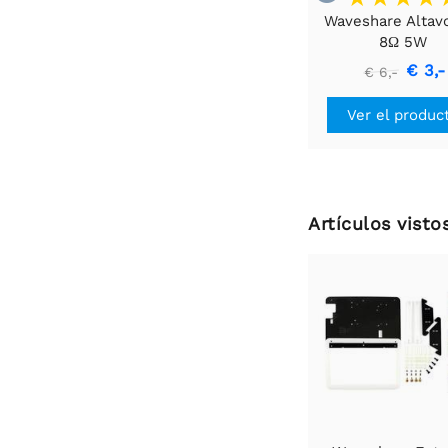
Waveshare Altav
8Ω 5W
€ 3,-
€ 6,-
Ver el produc
Artículos vist