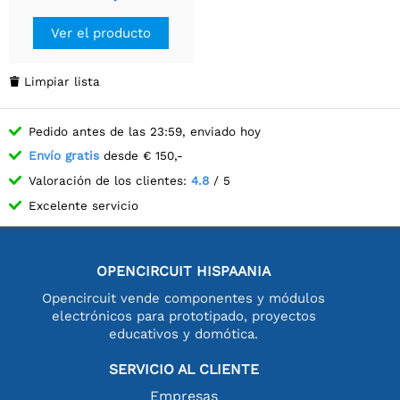
Ver el producto
Limpiar lista

Pedido antes de las 23:59, enviado hoy
Envío gratis
desde € 150,-
Valoración de los clientes:
4.8
/ 5
Excelente servicio
OPENCIRCUIT HISPAANIA
Opencircuit vende componentes y módulos
electrónicos para prototipado, proyectos
educativos y domótica.
SERVICIO AL CLIENTE
Empresas