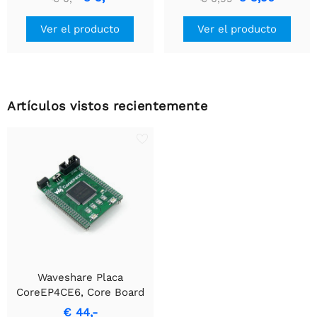
USB a TTL (UART)
Ver el producto
Ver el producto
Artículos vistos recientemente
Waveshare Placa
CoreEP4CE6, Core Board
ALTERA
€ 44,-