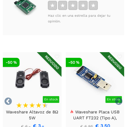
★
★
★
★
★
Haz clic en una estrella para dejar tu
opinión.
REDUCIDO
REDUCIDO
-50 %
-50 %


En stock
En stock
Waveshare Altavoz de 8Ω
Waveshare Placa USB
5W
UART FT232 (Tipo A),
Módulo de Comunicación
€ 3,-
€ 3,50
€ 6,-
€ 6,95