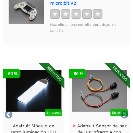
micro:bit V2
★
★
★
★
★
Haz clic en una estrella para dejar tu
opinión.
REDUCIDO
REDUCIDO
-50 %
-50 %


En stock
En stock
Adafruit Módulo de
Adafruit Sensor de haz
retroiluminación LED
de luz infrarroja con