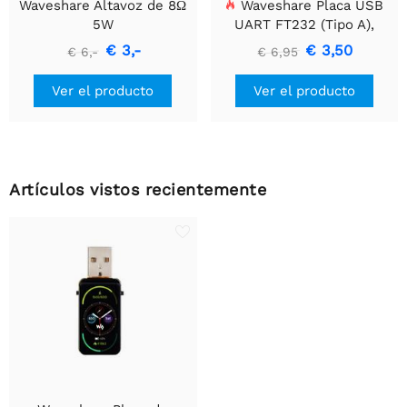
Waveshare Altavoz de 8Ω
Waveshare Placa USB
5W
UART FT232 (Tipo A),
Módulo de Comunicación
€ 3,-
€ 3,50
€ 6,-
€ 6,95
USB a TTL (UART)
Ver el producto
Ver el producto
Artículos vistos recientemente