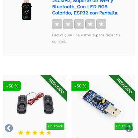
240MHz, Soporte de WiFi y
Bluetooth, Con LED RGB
Colorido, ESP32 con Pantalla.
★
★
★
★
★
Haz clic en una estrella para dejar tu
opinión.
REDUCIDO
REDUCIDO
-50 %
-50 %


En stock
En stock