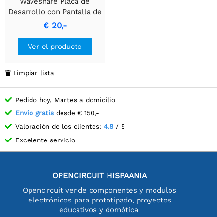
Waveshare Placa de
Desarrollo con Pantalla de
1.47 pulgadas ESP32-S3,
€ 20,-
172×320, 262K Colores,
Frecuencia de hasta
Ver el producto
240MHz, Soporte de WiFi
y Bluetooth, Con LED RGB
Colorido, ESP32 con
Limpiar lista

Pantalla.
Pedido hoy, Martes a domicilio
Envío gratis
desde € 150,-
Valoración de los clientes:
4.8
/ 5
Excelente servicio
OPENCIRCUIT HISPAANIA
Opencircuit vende componentes y módulos
electrónicos para prototipado, proyectos
educativos y domótica.