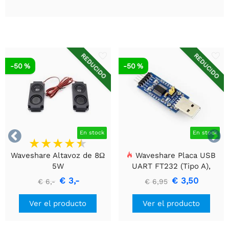
REDUCIDO
REDUCIDO
-50 %
-50 %


En stock
En stock
Waveshare Altavoz de 8Ω
Waveshare Placa USB
5W
UART FT232 (Tipo A),
Módulo de Comunicación
€ 3,-
€ 3,50
€ 6,-
€ 6,95
USB a TTL (UART)
Ver el producto
Ver el producto