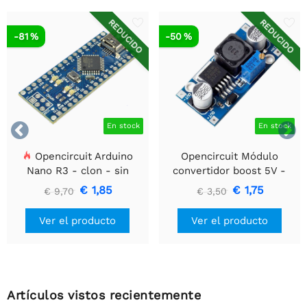
REDUCIDO
REDUCIDO
-81 %
-50 %


En stock
En stock
Opencircuit Arduino
Opencircuit Módulo
Nano R3 - clon - sin
convertidor boost 5V -
encabezados
35V XL6009
€ 1,85
€ 1,75
€ 9,70
€ 3,50
Ver el producto
Ver el producto
Artículos vistos recientemente