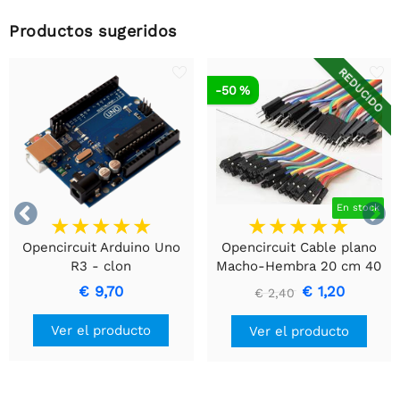
Productos sugeridos
REDUCIDO
-50 %


En stock
Opencircuit Arduino Uno
Opencircuit Cable plano
R3 - clon
Macho-Hembra 20 cm 40
piezas
€ 9,70
€ 1,20
€ 2,40
Ver el producto
Ver el producto