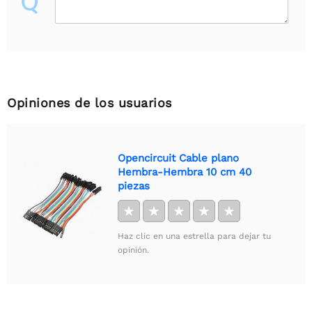
Q
Opiniones de los usuarios
Opencircuit Cable plano
Hembra-Hembra 10 cm 40
piezas
★
★
★
★
★
Haz clic en una estrella para dejar tu
opinión.