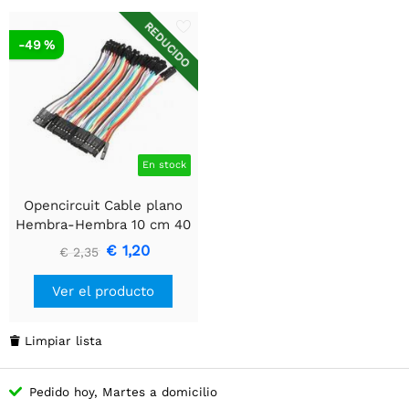
REDUCIDO
-49 %
En stock
Opencircuit Cable plano
Hembra-Hembra 10 cm 40
piezas
€ 1,20
€ 2,35
Ver el producto
Limpiar lista

Pedido hoy, Martes a domicilio