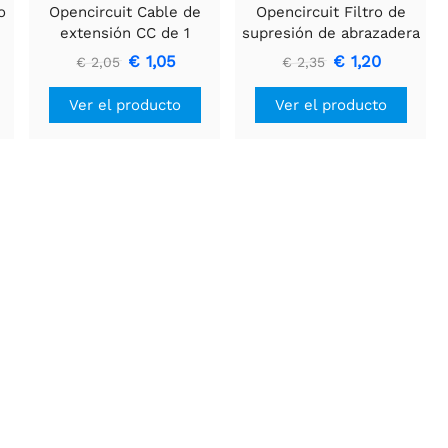
o
Opencircuit Cable de
Opencircuit Filtro de
extensión CC de 1
supresión de abrazadera
metro 5,5 mm x 2,1 mm
de ferrita de 7 mm
€ 1,05
€ 1,20
€ 2,05
€ 2,35
Ver el producto
Ver el producto