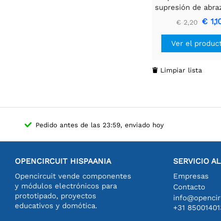
supresión de abra
de ferrita de 
€ 1,1
€ 2,20
Ver el produc
Limpiar lista

Pedido antes de las 23:59, enviado hoy
OPENCIRCUIT HISPAANIA
SERVICIO A
Opencircuit vende componentes
Empresas
y módulos electrónicos para
Contacto
prototipado, proyectos
info@opencirc
educativos y domótica.
+31 85001401