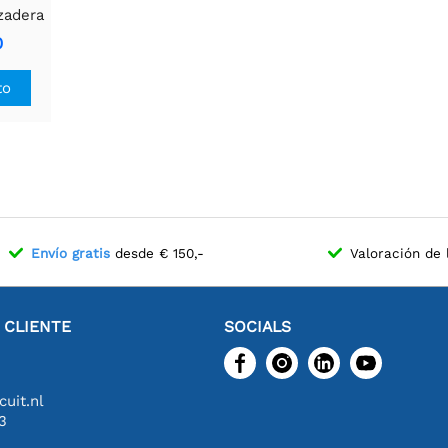
zadera
9 mm
0
to
Envío gratis
desde € 150,-
Valoración de 
L CLIENTE
SOCIALS
uit.nl
3