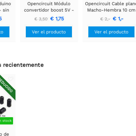
duino
Opencircuit Módulo
Opencircuit Cable plan
- sin
convertidor boost 5V -
Macho-Hembra 10 cm
s
35V XL6009
40 piezas
5
€ 1,75
€ 1,-
€ 3,50
€ 2,-
to
Ver el producto
Ver el producto
os recientemente
EDUCIDO
n stock
ro de