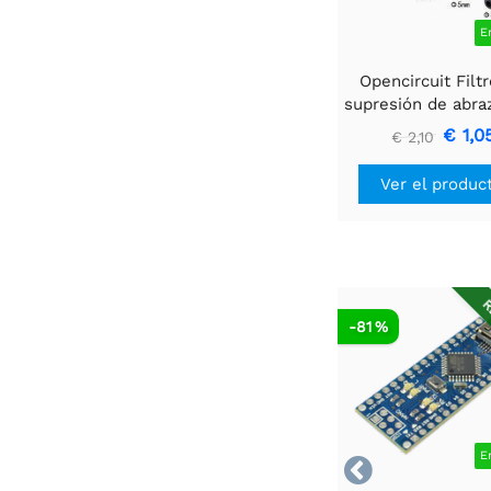
E
Opencircuit Filt
supresión de abra
de ferrita de 3
€ 1,0
€ 2,10
Ver el produc
R
-81 %
E
