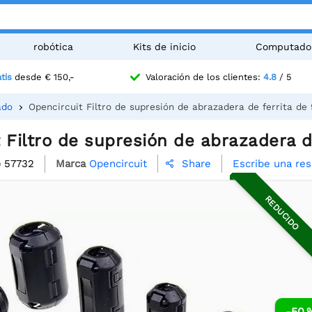
robótica
Kits de inicio
Computado
tis
desde € 150,-
Valoración de los clientes:
4.8
/ 5
ado
Opencircuit Filtro de supresión de abrazadera de ferrita d
 Filtro de supresión de abrazadera 
o
57732
Marca
Opencircuit
Escribe una re
Share

REDUCIDO
-50 