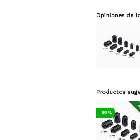
Opiniones de l
Productos suge
R
-50 %