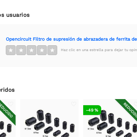
os usuarios
Opencircuit Filtro de supresión de abrazadera de ferrita 
★
★
★
★
★
Haz clic en una estrella para dejar tu opin
ridos
EDUCIDO
REDUCI
-49 %