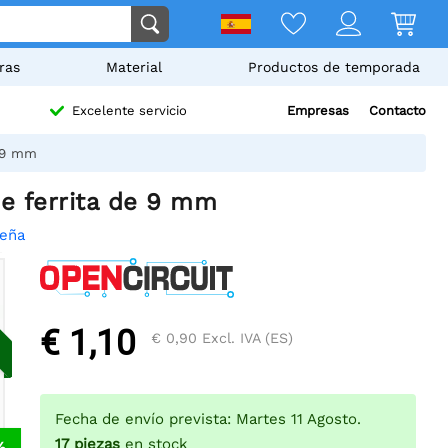
ras
Material
Productos de temporada
Empresas
Contacto
Excelente servicio
e 9 mm
de ferrita de 9 mm
seña
€ 1,10
€ 0,90
Excl. IVA (ES)
Fecha de envío prevista: Martes 11 Agosto.
17
piezas
en stock
%