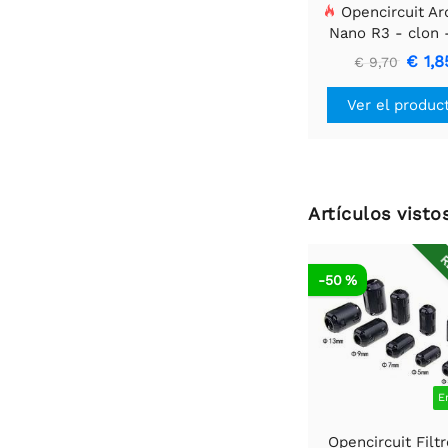
Opencircuit Ar
Nano R3 - clon 
encabezado
€ 1,8
€ 9,70
Ver el produc
Artículos vist
R
-50 %
E
Opencircuit Filt