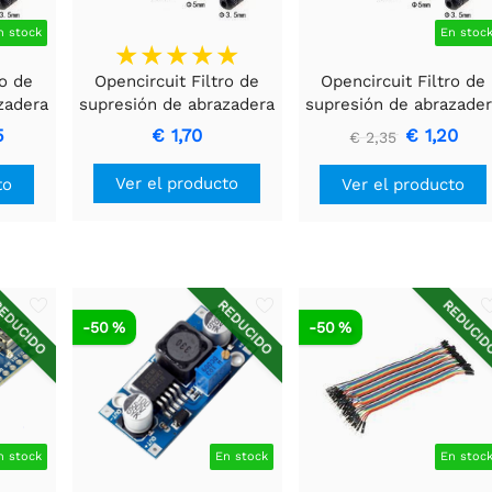
n stock
En stoc
ro de
Opencircuit Filtro de
Opencircuit Filtro de
zadera
supresión de abrazadera
supresión de abrazade
,5 mm
de ferrita de 5 mm
de ferrita de 7 mm
5
€ 1,70
€ 1,20
€ 2,35
Ver el producto
to
Ver el producto
EDUCIDO
REDUCIDO
REDUCI
-50 %
-50 %
n stock
En stock
En stoc