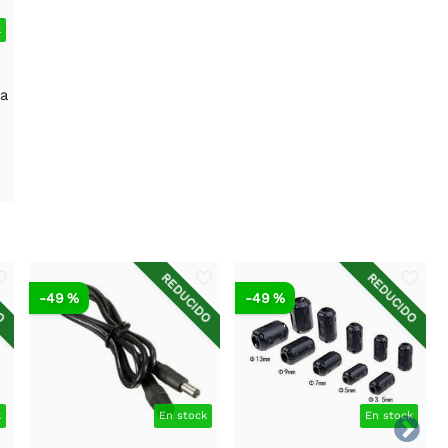
k
ra
DO
REDUCIDO
REDUCIDO
-49 %
-49 %
k
En stock
En stock
