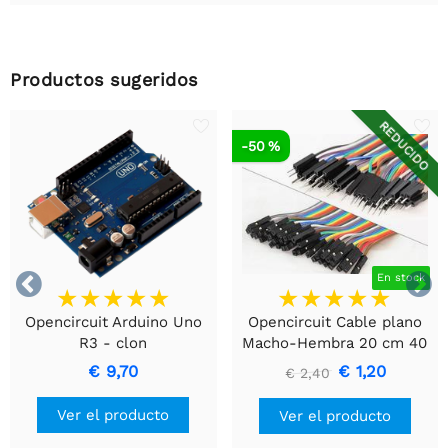
Productos sugeridos
REDUCIDO
-50 %


En stock
Opencircuit Arduino Uno
Opencircuit Cable plano
R3 - clon
Macho-Hembra 20 cm 40
piezas
€ 9,70
€ 1,20
€ 2,40
Ver el producto
Ver el producto