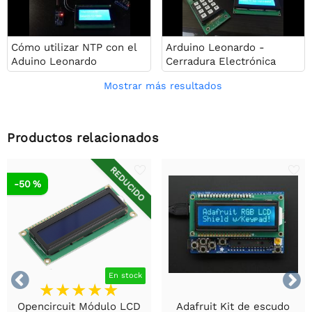
Cómo utilizar NTP con el
Arduino Leonardo -
Aduino Leonardo
Cerradura Electrónica
Mostrar más resultados
Productos relacionados
REDUCIDO
-50 %


En stock
Opencircuit Módulo LCD
Adafruit Kit de escudo