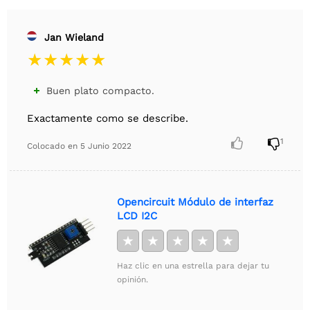
Jan Wieland
Buen plato compacto.

Exactamente como se describe.


1
Colocado en
5 Junio 2022
Opencircuit Módulo de interfaz
LCD I2C
★
★
★
★
★
Haz clic en una estrella para dejar tu
opinión.