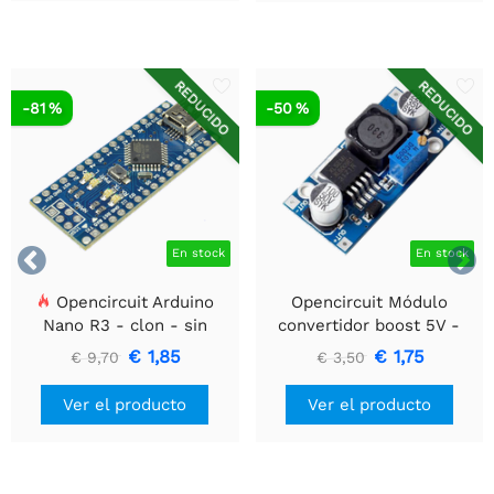
REDUCIDO
REDUCIDO
-81 %
-50 %


En stock
En stock
Opencircuit Arduino
Opencircuit Módulo
Nano R3 - clon - sin
convertidor boost 5V -
encabezados
35V XL6009
€ 1,85
€ 1,75
€ 9,70
€ 3,50
Ver el producto
Ver el producto