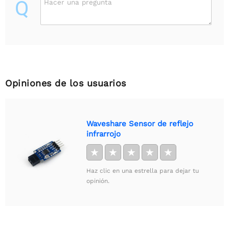
Q
Hacer una pregunta
Opiniones de los usuarios
Waveshare Sensor de reflejo
infrarrojo
★
★
★
★
★
Haz clic en una estrella para dejar tu
opinión.