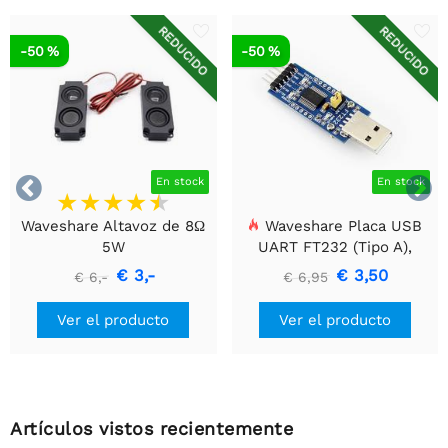
REDUCIDO
REDUCIDO
-50 %
-50 %


En stock
En stock
Waveshare Altavoz de 8Ω
Waveshare Placa USB
5W
UART FT232 (Tipo A),
Módulo de Comunicación
€ 3,-
€ 3,50
€ 6,-
€ 6,95
USB a TTL (UART)
Ver el producto
Ver el producto
Artículos vistos recientemente