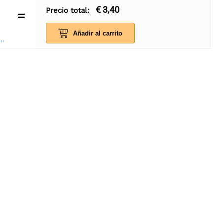
€ 3,40
Precio total:
=
Añadir al carrito
cuit Tarjeta de regalo