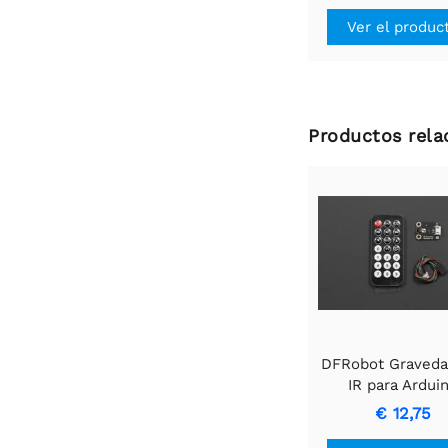
Ver el produc
Productos rela
DFRobot Gravedad
IR para Ardui
€ 12,75