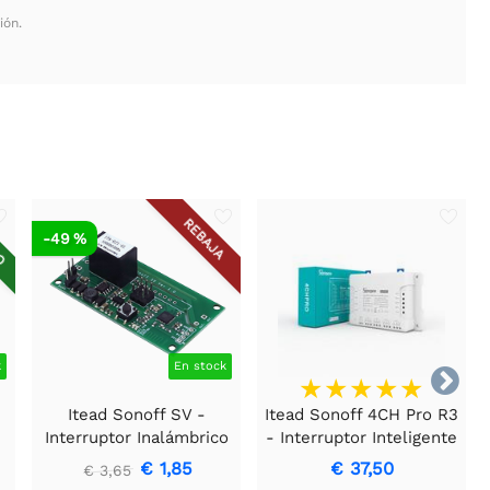
ión.
DO
REBAJA
-49 %
k
En stock

e
Itead Sonoff SV -
Itead Sonoff 4CH Pro R3
Interruptor Inalámbrico
- Interruptor Inteligente
WiFi de Voltaje Seguro
Inalámbrico RF/WiFi
€ 1,85
€ 37,50
€ 3,65