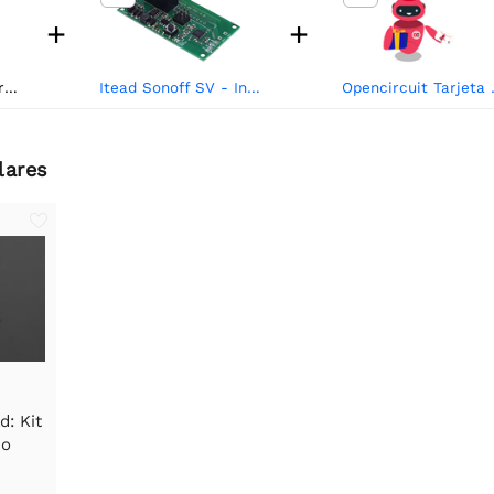
+
+
Opencircuit Kit de receptor de infrarrojos y mando a distancia.
Itead Sonoff SV - Interruptor Inalámbrico WiFi de Voltaje Seguro
Opencir
lares
: Kit
no