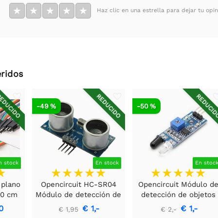
★
★
★
★
★
Haz clic en una estrella para dejar tu opin
ridos
EDUCIDO
REDUCIDO
REDUCI
-49 %
-50 %
n stock
En stock
En stoc
 plano
Opencircuit HC-SR04
Opencircuit Módulo d
20 cm
Módulo de detección de
detección de objetos
distancia ultrasónica
por infrarrojos
0
€ 1,-
€ 1,-
€ 1,95
€ 2,-