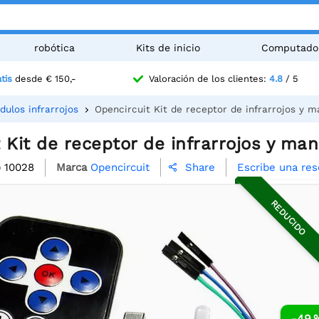
robótica
Kits de inicio
Computado
tis
desde € 150,-
Valoración de los clientes:
4.8
/ 5
dulos infrarrojos
Opencircuit Kit de receptor de infrarrojos y m
 Kit de receptor de infrarrojos y man
o
10028
Marca
Opencircuit
Escribe una re
Share

REDUCIDO
-49 