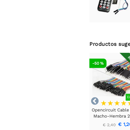
Productos suge
R
-50 %
E

Opencircuit Cable
Macho-Hembra 
40 piezas
€ 1,2
€ 2,40