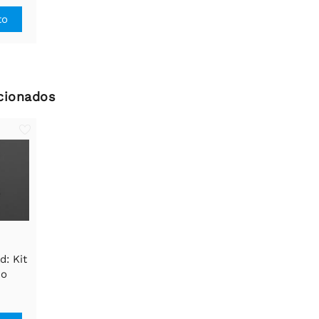
to
cionados
: Kit
no