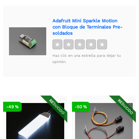
Adafruit Mini Sparkle Motion
con Bloque de Terminales Pre-
soldados
★
★
★
★
★
Haz clic en una estrella para dejar tu
opinión.
REDUCIDO
REDUCIDO
-49 %
-50 %