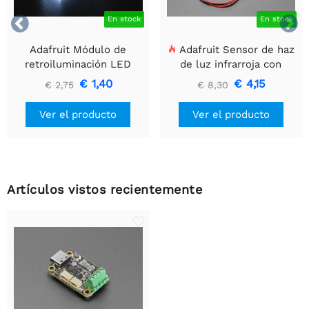


En stock
En stock
Adafruit Módulo de
Adafruit Sensor de haz
retroiluminación LED
de luz infrarroja con
blanco - Pequeño 12 mm
extremos de cable
€ 1,40
€ 4,15
€ 2,75
€ 8,30
x 40 mm
premium - LED de 5 mm
Ver el producto
Ver el producto
Artículos vistos recientemente