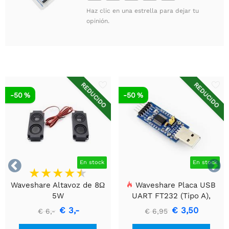
Haz clic en una estrella para dejar tu
opinión.
REDUCIDO
REDUCIDO
-50 %
-50 %


En stock
En stock
Waveshare Altavoz de 8Ω
Waveshare Placa USB
5W
UART FT232 (Tipo A),
Módulo de Comunicación
€ 3,-
€ 3,50
€ 6,-
€ 6,95
USB a TTL (UART)