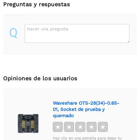
Preguntas y respuestas
Q
Hacer una pregunta
Opiniones de los usuarios
Waveshare OTS-28(34)-0.65-
01, Socket de prueba y
quemado
★
★
★
★
★
Haz clic en una estrella para dejar tu