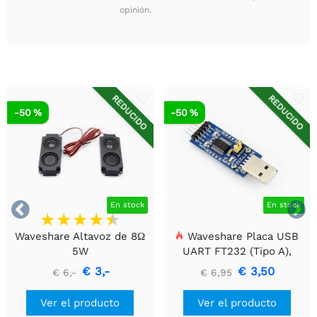
opinión.
REDUCIDO
REDUCIDO
-50 %
-50 %


En stock
En stock
Waveshare Altavoz de 8Ω
Waveshare Placa USB
5W
UART FT232 (Tipo A),
Módulo de Comunicación
€ 3,-
€ 3,50
€ 6,-
€ 6,95
USB a TTL (UART)
Ver el producto
Ver el producto