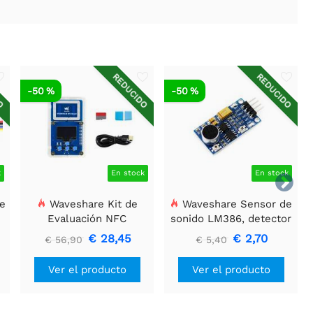
DO
REDUCIDO
REDUCIDO
-50 %
-50 %
k
En stock
En stock

e
Waveshare Kit de
Waveshare Sensor de
Evaluación NFC
sonido LM386, detector
1
ST25R3911B, Lector NFC
de sonido, compatible
€ 28,45
€ 2,70
€ 56,90
€ 5,40
+ Tarjeta TF + Cable
con Arduino.
USB
Ver el producto
Ver el producto