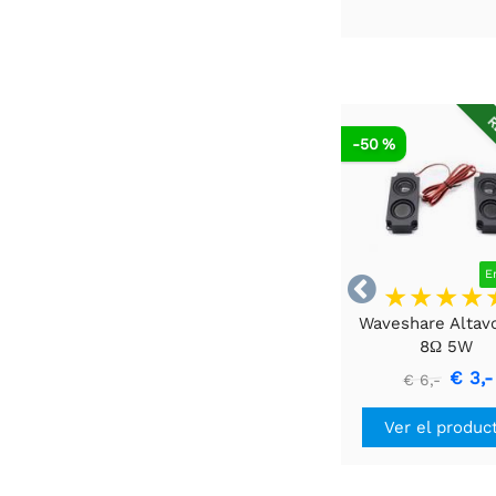
R
-50 %
E

Waveshare Altav
8Ω 5W
€ 3,-
€ 6,-
Ver el produc