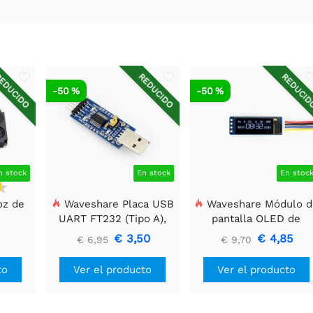
EDUCIDO
REDUCIDO
REDUCI
-50 %
-50 %
n stock
En stock
En stoc
oz de
Waveshare Placa USB
Waveshare Módulo d
UART FT232 (Tipo A),
pantalla OLED de
Módulo de
128x32, General de 0.9
€ 3,50
€ 4,85
€ 6,95
€ 9,70
Comunicación USB a
pulgadas.
TTL (UART)
to
Ver el producto
Ver el producto