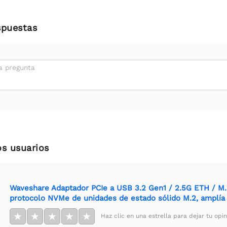
spuestas
a pregunta
os usuarios
Waveshare Adaptador PCIe a USB 3.2 Gen1 / 2.5G ETH / M.
protocolo NVMe de unidades de estado sólido M.2, amplía 
★
★
★
★
★
Haz clic en una estrella para dejar tu opin