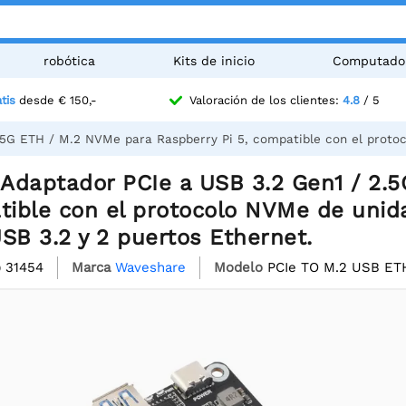
robótica
Kits de inicio
Computado
tis
desde € 150,-
Valoración de los clientes:
4.8
/ 5
5G ETH / M.2 NVMe para Raspberry Pi 5, compatible con el protoc
Adaptador PCIe a USB 3.2 Gen1 / 2.
tible con el protocolo NVMe de unid
SB 3.2 y 2 puertos Ethernet.
o
31454
Marca
Waveshare
Modelo
PCIe TO M.2 USB ET