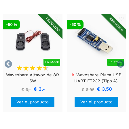
REDUCIDO
REDUCIDO
-50 %
-50 %


En stock
En stock
Waveshare Altavoz de 8Ω
Waveshare Placa USB
5W
UART FT232 (Tipo A),
Módulo de Comunicación
€ 3,-
€ 3,50
€ 6,-
€ 6,95
USB a TTL (UART)
Ver el producto
Ver el producto