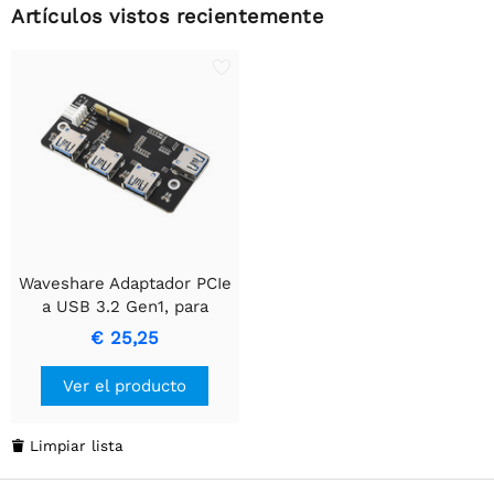
Artículos vistos recientemente
Waveshare Adaptador PCIe
a USB 3.2 Gen1, para
Raspberry Pi Compute
€ 25,25
Module 4 IO Board, 4x
USB HS
Ver el producto
Limpiar lista
