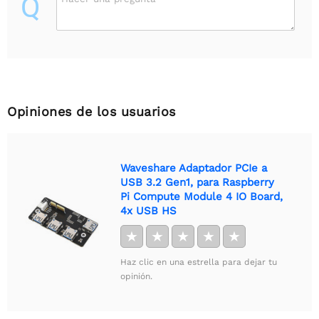
Q
Opiniones de los usuarios
Waveshare Adaptador PCIe a
USB 3.2 Gen1, para Raspberry
Pi Compute Module 4 IO Board,
4x USB HS
★
★
★
★
★
Haz clic en una estrella para dejar tu
opinión.