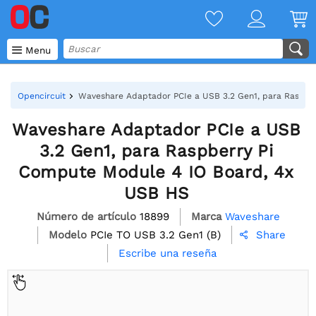

Menu
Opencircuit
Waveshare Adaptador PCIe a USB 3.2 Gen1, para Raspbe
Waveshare Adaptador PCIe a USB
3.2 Gen1, para Raspberry Pi
Compute Module 4 IO Board, 4x
USB HS
Número de artículo
18899
Marca
Waveshare
Modelo
PCIe TO USB 3.2 Gen1 (B)
Share

Escribe una reseña