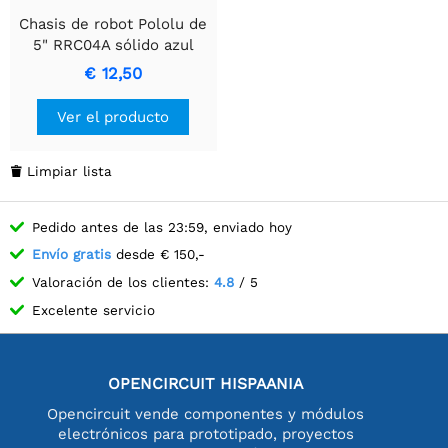
Chasis de robot Pololu de
5" RRC04A sólido azul
claro
€ 12,50
Ver el producto
Limpiar lista

Pedido antes de las 23:59, enviado hoy
Envío gratis
desde € 150,-
Valoración de los clientes:
4.8
/ 5
Excelente servicio
OPENCIRCUIT HISPAANIA
Opencircuit vende componentes y módulos
electrónicos para prototipado, proyectos