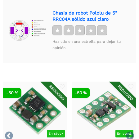
Chasis de robot Pololu de 5"
RRC04A sólido azul claro
★
★
★
★
★
Haz clic en una estrella para dejar tu
opinión.
REDUCIDO
REDUCIDO
-50 %
-50 %


En stock
En stock