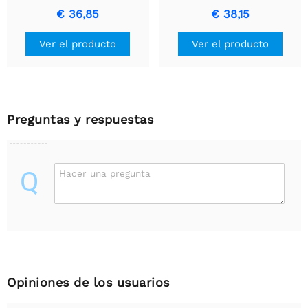
6V
metal 380:1 HPCB 6V con
€ 36,85
€ 38,15
eje de motor extendido
Ver el producto
Ver el producto
Preguntas y respuestas
Q
Hacer una pregunta
Opiniones de los usuarios