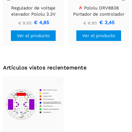
Regulador de voltaje
Pololu DRV8838
elevador Pololu 3.3V
Portador de controlador
U1V10F3
de motor DC cepillado
€ 4,85
€ 3,45
€ 9,65
€ 6,90
simple
Ver el producto
Ver el producto
Artículos vistos recientemente