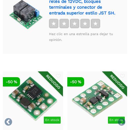
relés de 12VDC, bloques
terminales y conector de
entrada superior estilo JST SH.
★
★
★
★
★
Haz clic en una estrella para dejar tu
opinión.
REDUCIDO
REDUCIDO
-50 %
-50 %


En stock
En stock