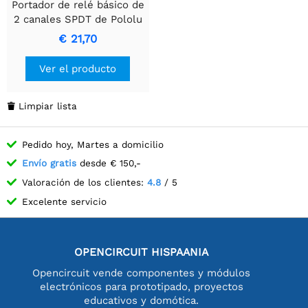
Portador de relé básico de
2 canales SPDT de Pololu
con relés de 12VDC,
€ 21,70
bloques terminales y
conector de entrada
Ver el producto
superior estilo JST SH.
Limpiar lista

Pedido hoy, Martes a domicilio
Envío gratis
desde € 150,-
Valoración de los clientes:
4.8
/ 5
Excelente servicio
OPENCIRCUIT HISPAANIA
Opencircuit vende componentes y módulos
electrónicos para prototipado, proyectos
educativos y domótica.