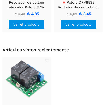
Regulador de voltaje
Pololu DRV8838
elevador Pololu 3.3V
Portador de controlador
U1V10F3
de motor DC cepillado
€ 4,85
€ 3,45
€ 9,65
€ 6,90
simple
Ver el producto
Ver el producto
Artículos vistos recientemente