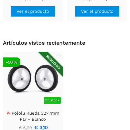
simple
Ver el producto
Ver el producto
Artículos vistos recientemente
REDUCIDO
-50 %
En stock
Pololu Rueda 32×7mm
Par - Blanco
€ 3,10
€ 6,20