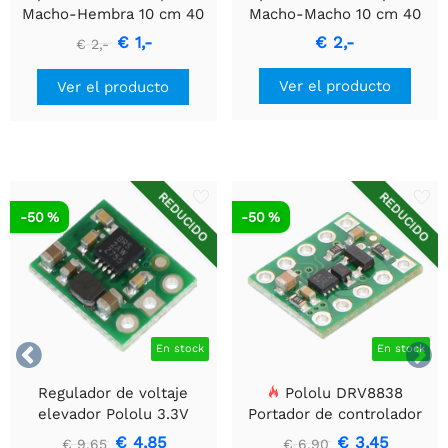
Macho-Hembra 10 cm 40
Macho-Macho 10 cm 40
piezas
piezas
€ 1,-
€ 2,-
€ 2,-
Ver el producto
Ver el producto
REDUCIDO
REDUCIDO
-50 %
-50 %


En stock
En stock
Regulador de voltaje
Pololu DRV8838
elevador Pololu 3.3V
Portador de controlador
U1V10F3
de motor DC cepillado
€ 4,85
€ 3,45
€ 9,65
€ 6,90