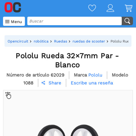

Menu
Opencircuit
robótica
Ruedas
ruedas de scooter
Pololu Rueda
Pololu Rueda 32×7mm Par -
Blanco
Número de artículo
62029
Marca
Pololu
Modelo
1088
Escribe una reseña
Share
