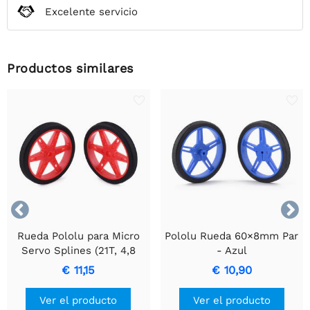
Excelente servicio
Productos similares


Rueda Pololu para Micro
Pololu Rueda 60×8mm Par
Servo Splines (21T, 4,8
- Azul
mm) - 60 × 8 mm, roja,
€ 11,15
€ 10,90
paquete de 2
Ver el producto
Ver el producto