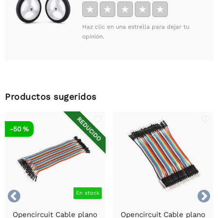
★
★
★
★
★
Haz clic en una estrella para dejar tu
opinión.
Productos sugeridos
REDUCIDO
-50 %


En stock
Opencircuit Cable plano
Opencircuit Cable plano