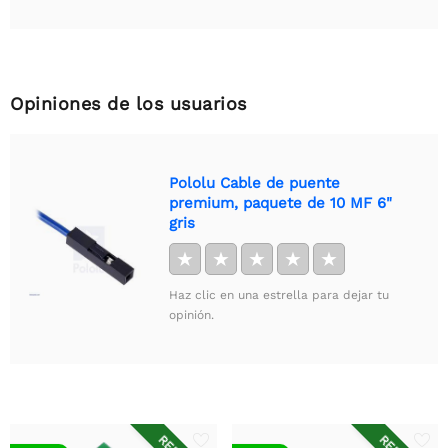
Opiniones de los usuarios
Pololu Cable de puente
premium, paquete de 10 MF 6"
gris
★
★
★
★
★
Haz clic en una estrella para dejar tu
opinión.