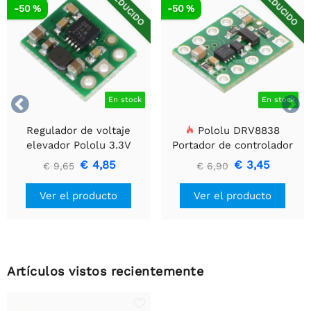
REDUCIDO
REDUCIDO
-50 %
-50 %


En stock
En stock
Regulador de voltaje
Pololu DRV8838
elevador Pololu 3.3V
Portador de controlador
U1V10F3
de motor DC cepillado
€ 4,85
€ 3,45
€ 9,65
€ 6,90
simple
Ver el producto
Ver el producto
Artículos vistos recientemente