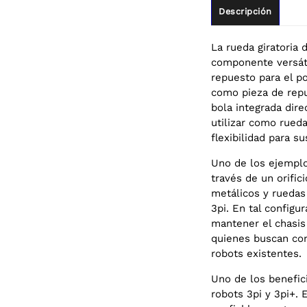
Descripción
La rueda giratoria 
componente versáti
repuesto para el p
como pieza de repu
bola integrada dir
utilizar como rueda
flexibilidad para s
Uno de los ejemplo
través de un orific
metálicos y ruedas 
3pi. En tal configu
mantener el chasis
quienes buscan con
robots existentes.
Uno de los benefic
robots 3pi y 3pi+. 