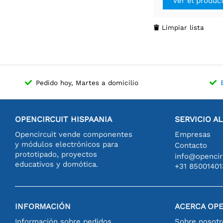
Ver el produc
Limpiar lista

Pedido hoy, Martes a domicilio
OPENCIRCUIT HISPAANIA
SERVICIO A
Opencircuit vende componentes
Empresas
y módulos electrónicos para
Contacto
prototipado, proyectos
info@opencirc
educativos y domótica.
+31 85001401
INFORMACIÓN
ACERCA OPE
Información sobre pedidos
Sobre nosotr