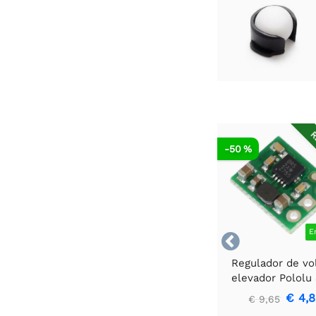
R
-50 %
E

Regulador de vo
elevador Pololu
U1V10F3
€ 4,
€ 9,65