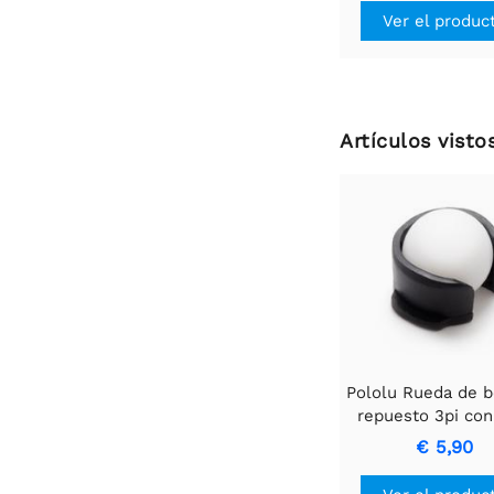
Ver el produc
Artículos vist
Pololu Rueda de b
repuesto 3pi con
de plástico de 1
€ 5,90