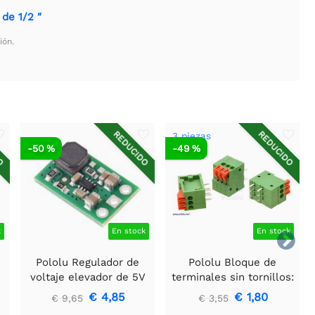
de 1/2 ″
ión.
DO
REDUCIDO
REDUCIDO
3 piezas
-50 %
-49 %
k
En stock
En stock

Pololu Regulador de
Pololu Bloque de
voltaje elevador de 5V
terminales sin tornillos:
U3V16F5
3 pines, paso de 0,1″,
€ 4,85
€ 1,80
€ 9,65
€ 3,55
entrada lateral (paquete