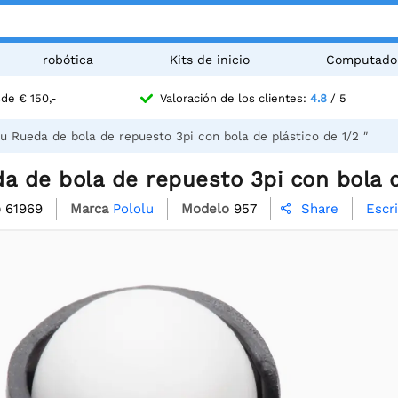
robótica
Kits de inicio
Computado
de € 150,-
Valoración de los clientes:
4.8
/ 5
lu Rueda de bola de repuesto 3pi con bola de plástico de 1/2 ″
a de bola de repuesto 3pi con bola d
o
61969
Marca
Pololu
Modelo
957
Escr
Share
