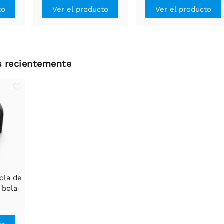
to
Ver el producto
Ver el producto
os recientemente
ola de
 bola
/2 ″