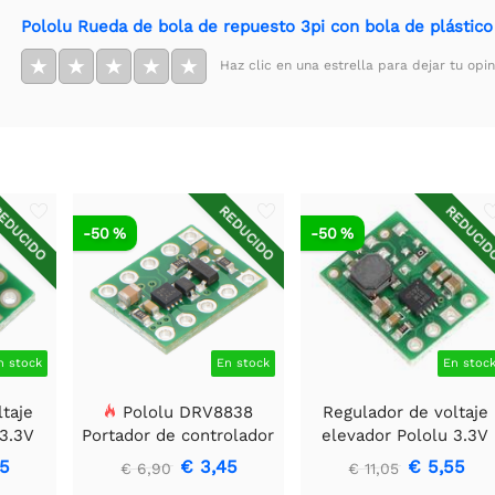
Pololu Rueda de bola de repuesto 3pi con bola de plástico 
★
★
★
★
★
Haz clic en una estrella para dejar tu opin
EDUCIDO
REDUCIDO
REDUCI
-50 %
-50 %
n stock
En stock
En stoc
ltaje
Pololu DRV8838
Regulador de voltaje
 3.3V
Portador de controlador
elevador Pololu 3.3V
de motor DC cepillado
U1V11F3
85
€ 3,45
€ 5,55
€ 6,90
€ 11,05
simple