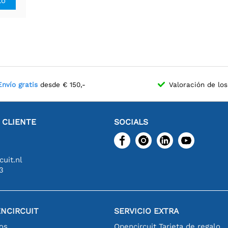
to
Envío gratis
desde € 150,-
Valoración de los
L CLIENTE
SOCIALS
uit.nl
3
NCIRCUIT
SERVICIO EXTRA
os
Opencircuit Tarjeta de regalo