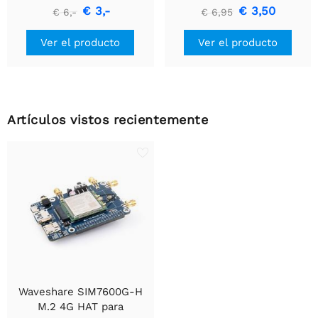
Módulo de Comunicación
€ 3,-
€ 3,50
€ 6,-
€ 6,95
USB a TTL (UART)
Ver el producto
Ver el producto
Artículos vistos recientemente
Waveshare SIM7600G-H
M.2 4G HAT para