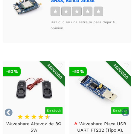
GNSS, Banda Global
★
★
★
★
★
Haz clic en una estrella para dejar tu
opinión.
REDUCIDO
REDUCIDO
-50 %
-50 %


En stock
En stock
Waveshare Altavoz de 8Ω
Waveshare Placa USB
5W
UART FT232 (Tipo A),