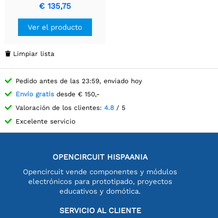
Raspberry Pi, LTE CAT4
€ 135,75
Alta Velocidad, 4G/3G/2G,
GNSS, Banda Global
Ver el producto
Limpiar lista

Pedido antes de las 23:59, enviado hoy
Envío gratis
desde € 150,-
Valoración de los clientes:
4.8
/ 5
Excelente servicio
OPENCIRCUIT HISPAANIA
Opencircuit vende componentes y módulos
electrónicos para prototipado, proyectos
educativos y domótica.
SERVICIO AL CLIENTE