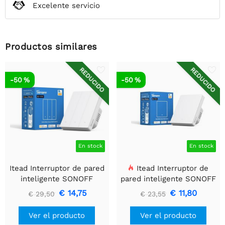
Excelente servicio
Productos similares
REDUCIDO
REDUCIDO
-50 %
-50 %
En stock
En stock
Itead Interruptor de pared
Itead Interruptor de
inteligente SONOFF
pared inteligente SONOFF
SwitchMan Zigbee/Matter
SwitchMan Zigbee/Matter
€ 14,75
€ 11,80
€ 29,50
€ 23,55
- M5-3C-80W - 2 canales
- M5-1C-80W - 1 canal
Ver el producto
Ver el producto