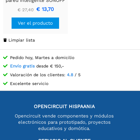
pared inteligente SONOFF
SwitchMan Zigbee/Matter
€ 13,70
€ 27,40
- M5-2C-80W - 2 canales
Ver el producto
Limpiar lista

Pedido hoy, Martes a domicilio
Envío gratis
desde € 150,-
Valoración de los clientes:
4.8
/ 5
Excelente servicio
OPENCIRCUIT HISPAANIA
Opencircuit vende componentes y módulos
electrónicos para prototipado, proyectos
educativos y domótica.