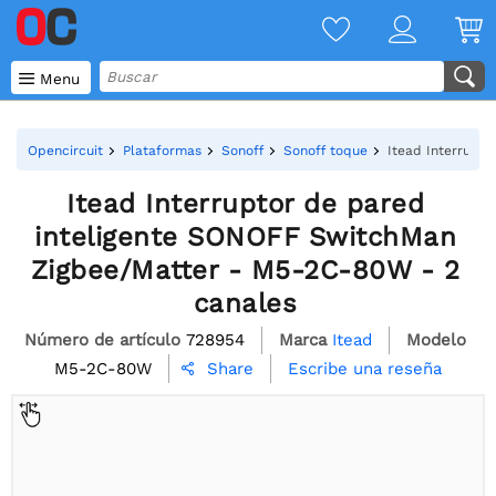

Menu
Opencircuit
Plataformas
Sonoff
Sonoff toque
Itead Interrupt
Itead Interruptor de pared
inteligente SONOFF SwitchMan
Zigbee/Matter - M5-2C-80W - 2
canales
Número de artículo
728954
Marca
Itead
Modelo
M5-2C-80W
Escribe una reseña
Share
