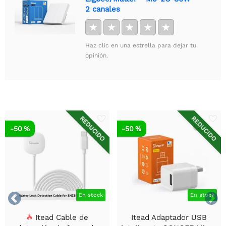
2 canales
★
★
★
★
★
Haz clic en una estrella para dejar tu
opinión.
REDUCIDO
REDUCIDO
-50 %
-50 %


En stock
En stock
Itead Cable de
Itead Adaptador USB