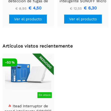
detección de fugas de
inteligente SONOFF Micro
agua Sonoff Wldc200
Zigbee
€ 4,50
€ 6,30
€ 8,95
€ 12,55
Ver el producto
Ver el producto
Artículos vistos recientemente
REDUCIDO
-50 %
En stock
Itead Interruptor de