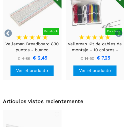


En stock
En stock
Velleman Breadboard 830
Velleman Kit de cables de
puntos - blanco
montaje - 10 colores -
60m - multinúcleo
€ 2,45
€ 7,25
€ 4,85
€ 14,50
Ver el producto
Ver el producto
Artículos vistos recientemente