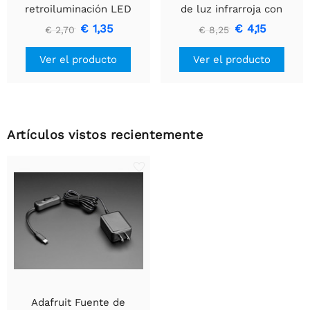
retroiluminación LED
de luz infrarroja con
blanco - Pequeño 12 mm
extremos de cable
€ 1,35
€ 4,15
€ 2,70
€ 8,25
x 40 mm
premium - LED de 5 mm
Ver el producto
Ver el producto
Artículos vistos recientemente
Adafruit Fuente de