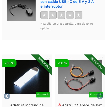
con salida USB -C de 5 V y 3 A
e interruptor
★
★
★
★
★
Haz clic en una estrella para dejar tu
opinión.
REDUCIDO
REDUCIDO
-50 %
-50 %


En stock
En stock
Adafruit Módulo de
Adafruit Sensor de haz