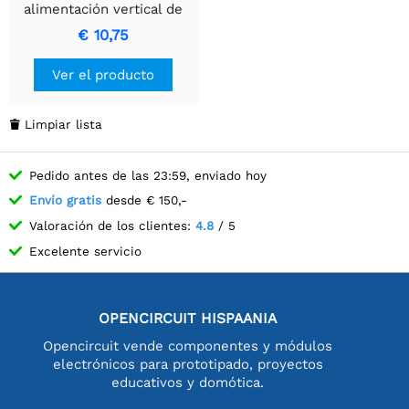
alimentación vertical de
pared con salida USB -C
€ 10,75
de 5 V y 3 A e interruptor
Ver el producto
Limpiar lista

Pedido antes de las 23:59, enviado hoy
Envío gratis
desde € 150,-
Valoración de los clientes:
4.8
/ 5
Excelente servicio
OPENCIRCUIT HISPAANIA
Opencircuit vende componentes y módulos
electrónicos para prototipado, proyectos
educativos y domótica.