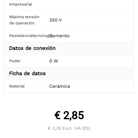
empresarial
Máxima tensión
250 V
de operación.
Cemento
Resistienciatecnología
Datos de conexión
0 W
Poder
Ficha de datos
Cerámica
Material
€ 2,85
€ 2,35
Excl. IVA (ES)