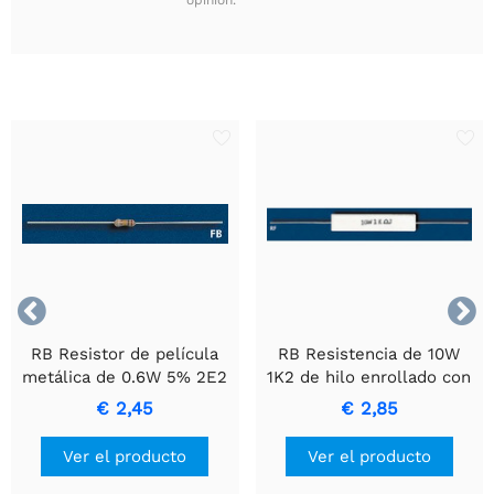


RB Resistor de película
RB Resistencia de 10W
metálica de 0.6W 5% 2E2
1K2 de hilo enrollado con
- Resistor de precisión
carcasa de cerámica.
€ 2,45
€ 2,85
duradero
Ver el producto
Ver el producto