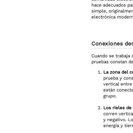
hace adecuados par
simple, originalme
electrónica modern
Conexiones de
Cuando se trabaja 
pruebas constan de
La zona del 
prueba y cons
vertical entr
están conecta
grupo.
Los rieles de 
corren vertic
y negativo. Lo
energía y tier