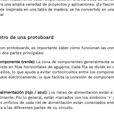
a una amplia variedad de proyectos y aplicaciones. ¡Es fasc
nte inspirada en una tabla de madera, se ha convertido en un
a!
ntro de una protoboard
con protoboards, es importante saber cómo funcionan las con
 dos partes principales:
componente (verde):
La zona de componentes generalmente se 
iste en filas horizontales de agujeros. Cada fila se divide e
e ellos, lo que ayuda a evitar cortocircuitos entre los compone
dos eléctricamente, lo que facilita la conexión de compone
alimentación (rojo / azul):
Los rieles de alimentación están a 
almente. Por lo general, están marcados con los símbolos '+' y 
s orificios de cada riel de alimentación están conectados entre
ra a las diferentes partes de su circuito.