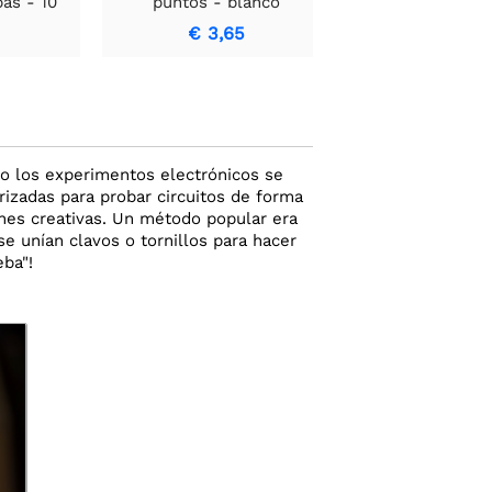
as - 10
puntos - blanco
pruebas de alta
1680 ranu
€ 3,65
€ 26,9
do los experimentos electrónicos se
izadas para probar circuitos de forma
iones creativas. Un método popular era
e unían clavos o tornillos para hacer
ba"!