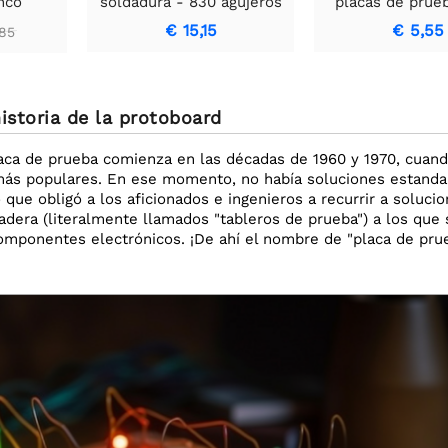
nco
soldadura - 830 agujeros
placas de prueb
+ cables de puente - 140
piezas
€ 15,15
€ 5,55
85
piezas
istoria de la protoboard
placa de prueba comienza en las décadas de 1960 y 1970, cuan
más populares. En ese momento, no había soluciones estandar
lo que obligó a los aficionados e ingenieros a recurrir a soluc
dera (literalmente llamados "tableros de prueba") a los que s
omponentes electrónicos. ¡De ahí el nombre de "placa de prue