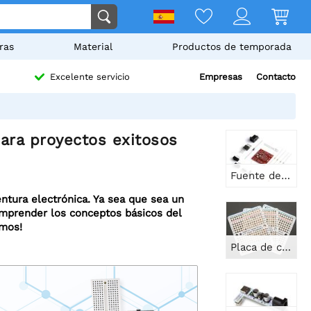
ras
Material
Productos de temporada
Empresas
Contacto
Excelente servicio
para proyectos exitosos
Fuente de alimentación para placa de pruebas Sparkfun 5V/3.3V
ntura electrónica. Ya sea que sea un
comprender los conceptos básicos del
emos!
Placa de circuito impreso (PCB) Adafruit Perma-Proto de un cuarto de tamaño (paquete de 3)