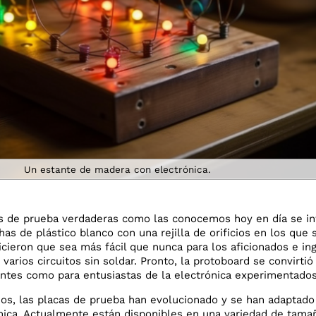
Un estante de madera con electrónica.
s de prueba verdaderas como las conocemos hoy en día se int
as de plástico blanco con una rejilla de orificios en los que
cieron que sea más fácil que nunca para los aficionados e ing
 varios circuitos sin soldar. Pronto, la protoboard se convirt
iantes como para entusiastas de la electrónica experimentado
años, las placas de prueba han evolucionado y se han adaptad
ica. Actualmente están disponibles en una variedad de tamaño