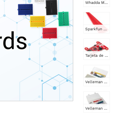
Whadda Módulo de potencia de placa de pruebas 3.3V / 5V
Sparkfun Herramienta para doblar cables de resistencia
Tarjeta de suministro de energía Sparkfun - USB -C (Qwiic)
Velleman Protoboard sin soldadura - 830 agujeros + cables de puente - 140 piezas
Velleman Juego de cables de puente surtidos (350 piezas)