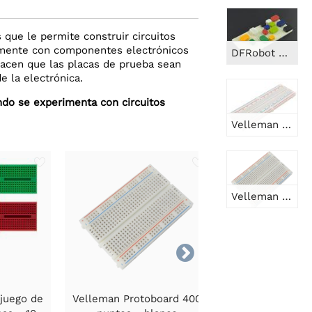
que le permite construir circuitos
ilmente con componentes electrónicos
DFRobot Kit de placa de pruebas de construcción de bloques multicolor
 hacen que las placas de prueba sean
 la electrónica.
ndo se experimenta con circuitos
Velleman Breadboard 830 puntos - blanco
Velleman Protoboard 400 puntos - blanco

 juego de
Velleman Protoboard 400
Velleman Pl