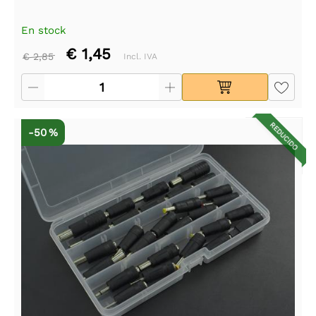
En stock
€ 1,45
€ 2,85
Incl. IVA
REDUCIDO
-50 %