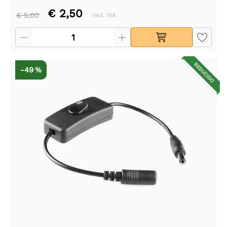
€ 2,50
€ 5,00
Incl. IVA
REDUCIDO
-49 %