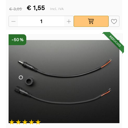
€ 1,55
€ 3,05
Incl. IVA
REDUCIDO
-50 %