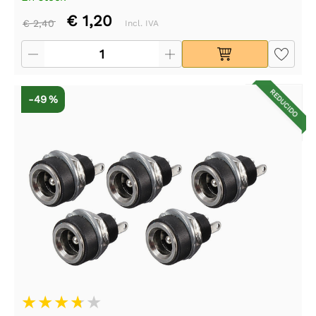
€ 1,20
€ 2,40
Incl. IVA
REDUCIDO
-49 %