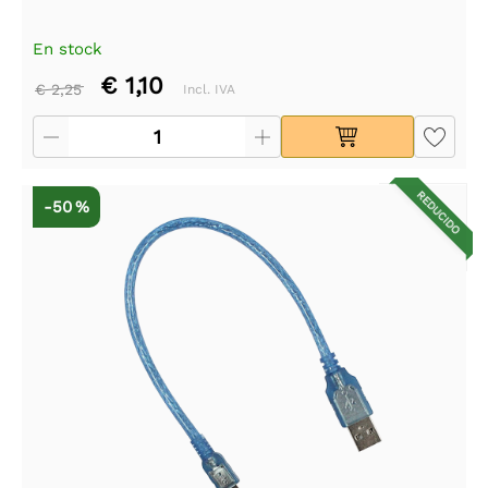
En stock
€ 1,10
€ 2,25
Incl. IVA
REDUCIDO
-50 %