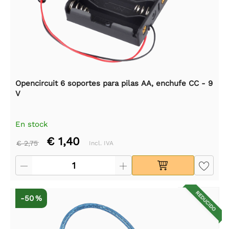
Opencircuit 6 soportes para pilas AA, enchufe CC - 9
V
En stock
€ 1,40
€ 2,75
Incl. IVA
REDUCIDO
-50 %