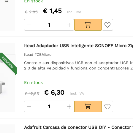
En stock
€ 1,45
€ 2,85
Incl. IVA
Itead Adaptador USB inteligente SONOFF Micro Zi
Itead #ZBMicro
REDUCIDO
Controle sus dispositivos USB con el adaptador USB i
2.0 de alta velocidad y funciona con concentradores Z
En stock
€ 6,30
€ 12,55
Incl. IVA
Adafruit Carcasa de conector USB DIY - Conector 