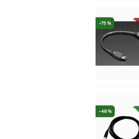
-75 %
-49 %