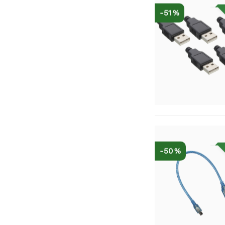
-51 %
-50 %