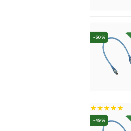
-50 %
-49 %