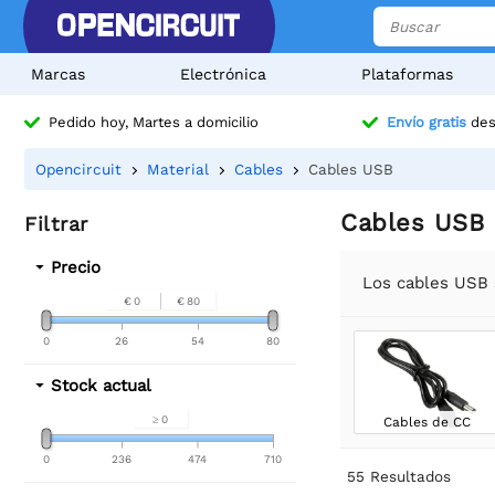
Marcas
Electrónica
Plataformas
Pedido hoy, Martes a domicilio
Envío gratis
des
Opencircuit
Material
Cables
Cables USB
Cables USB
Filtrar
Precio
Los cables USB 
€ 0
€ 80
0
26
54
80
Stock actual
≥ 0
Cables de CC
0
236
474
710
55
Resultados