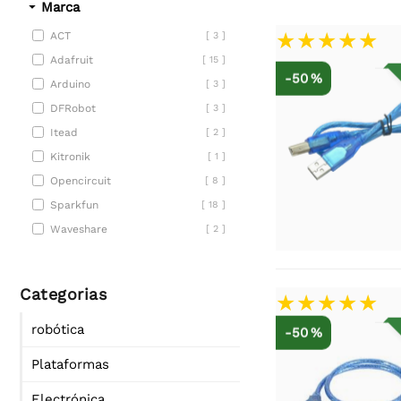
Marca
ACT
[ 3 ]
Adafruit
[ 15 ]
-50 %
Arduino
[ 3 ]
DFRobot
[ 3 ]
Itead
[ 2 ]
Kitronik
[ 1 ]
Opencircuit
[ 8 ]
Sparkfun
[ 18 ]
Waveshare
[ 2 ]
Categorias
robótica
-50 %
Plataformas
Electrónica