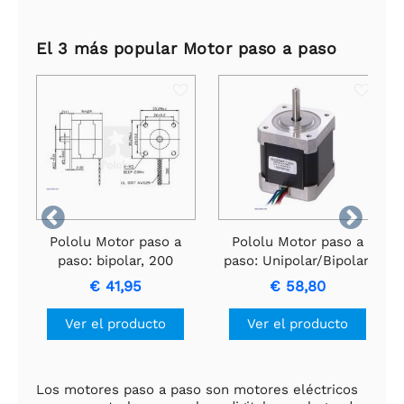
El 3 más popular Motor paso a paso


Pololu Motor paso a
Pololu Motor paso a
paso: bipolar, 200
paso: Unipolar/Bipolar,
pasos/rev, 35×28 mm,
200 Pasos/Rev,
€ 41,95
€ 58,80
10 V, 0,5 A/fase
42×48mm, 4V, 1.2
A/Fase
Ver el producto
Ver el producto
Los motores paso a paso son motores eléctricos