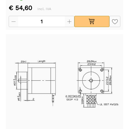
€ 54,60
Incl. IVA