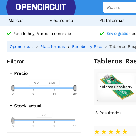
Marcas
Electrónica
Plataformas
Pedido hoy, Martes a domicilio
Envío gratis
des
Opencircuit
Plataformas
Raspberry Pico
Tableros Ras
Tableros Ra
Filtrar
Precio
€ 0
€ 20
Tableros Raspberry
0
6
14
20
Stock actual
8
Resultados
≥ 0
0
3
7
10