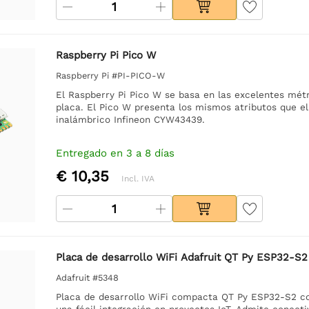
Raspberry Pi Pico W
Raspberry Pi #PI-PICO-W
El Raspberry Pi Pico W se basa en las excelentes métr
placa. El Pico W presenta los mismos atributos que el
inalámbrico Infineon CYW43439.
Entregado en 3 a 8 días
€ 10,35
Incl. IVA
Placa de desarrollo WiFi Adafruit QT Py ESP32-S2
Adafruit #5348
Placa de desarrollo WiFi compacta QT Py ESP32-S2 
una fácil integración en proyectos IoT. Admite conect