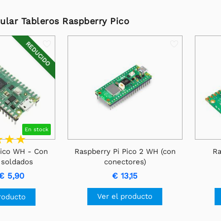
ular Tableros Raspberry Pico
REDUCIDO
En stock
Pico WH - Con
Raspberry Pi Pico 2 WH (con
Ra
 soldados
conectores)
€ 5,90
€ 13,15
Ver el producto
roducto