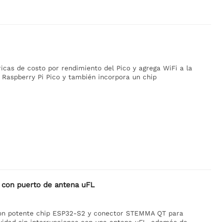
icas de costo por rendimiento del Pico y agrega WiFi a la
 Raspberry Pi Pico y también incorpora un chip
 con puerto de antena uFL
con potente chip ESP32-S2 y conector STEMMA QT para
ividad sin interrupciones con una antena uFL, además de