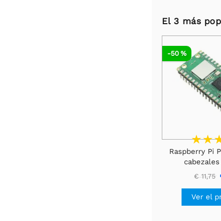
El 3 más pop
-50 %
Raspberry Pi 
cabezales
€ 11,75
Ver el p