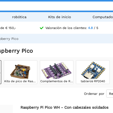
robótica
Kits de inicio
Computado
de € 150,-
Valoración de los clientes:
4.8
/ 5
pberry Pico
spberry Pico
 Pico
Kits de pico de Raspberry Pico
Complementos de Raspberry Pico
tableros RP2040
Ordenar por
Raspberry Pi Pico WH - Con cabezales soldados