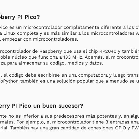
berry PI Pico?
Pico es un microcontrolador completamente diferente a los ot
 Linux completa y es más similar a los microcontroladores Ar
a empezar con microcontroladores.
crocontrolador de Raspberry que usa el chip RP2040 y tambié
oble núcleo que funciona a 133 MHz. Además, el microcontr
liza para almacenar su código, medios y datos.
 el código debe escribirse en una computadora y luego transfe
roPython también es una solución popular que a menudo se us
erry PI Pico un buen sucesor?
nte no es inferior a sus predecesores más potentes y, en alg
males. Por ejemplo, el microcontrolador tiene 3 entradas anal
rial. También hay una gran cantidad de conexiones GPIO y P