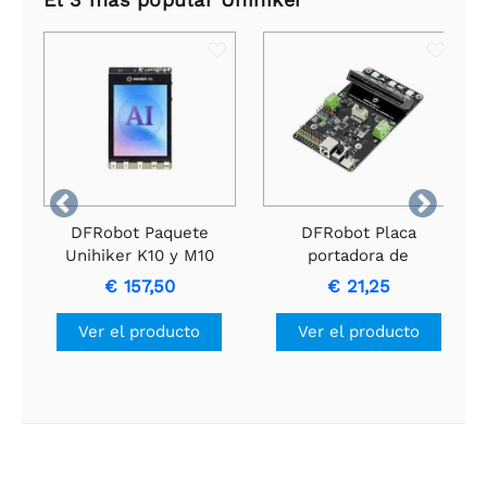


DFRobot Paquete
DFRobot Placa
Unihiker K10 y M10
portadora de
para la exploración de
controlador de motor
€ 157,50
€ 21,25
IA e IoT
de CC de 2 x 3 A para
Unihiker M10
Ver el producto
Ver el producto