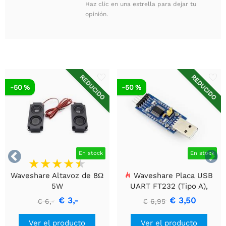
Haz clic en una estrella para dejar tu
opinión.
REDUCIDO
REDUCIDO
-50 %
-50 %


En stock
En stock
Waveshare Altavoz de 8Ω
Waveshare Placa USB
5W
UART FT232 (Tipo A),
Módulo de Comunicación
€ 3,-
€ 3,50
€ 6,-
€ 6,95
USB a TTL (UART)
Ver el producto
Ver el producto