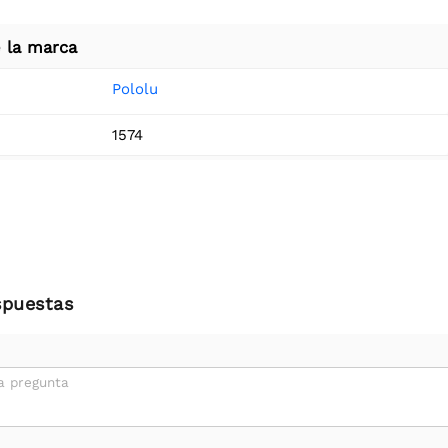
 la marca
Pololu
1574
spuestas
a pregunta