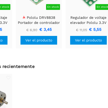
n stock
En stock
En stoc
ltaje
Pololu DRV8838
Regulador de voltaje
 3.3V
Portador de controlador
elevador Pololu 3.3V
de motor DC cepillado
U1V11F3
85
€ 3,45
€ 5,55
€ 6,90
€ 11,05
simple
to
Ver el producto
Ver el producto
os recientemente