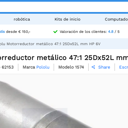
robótica
Kits de inicio
Computado
tis
desde € 150,-
Valoración de los clientes:
4.8
/ 5
olu Motorreductor metálico 47:1 25Dx52L mm HP 6V
orreductor metálico 47:1 25Dx52L m
o
62153
Marca
Pololu
Modelo
1574
Escr
Share
