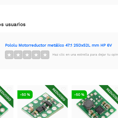
os usuarios
Pololu Motorreductor metálico 47:1 25Dx52L mm HP 6V
★
★
★
★
★
Haz clic en una estrella para dejar tu opin
EDUCIDO
REDUCIDO
REDUCI
-50 %
-50 %