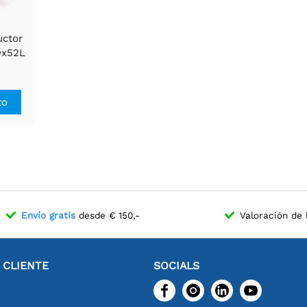
uctor
Dx52L
to
Envío gratis
desde € 150,-
Valoración de 
L CLIENTE
SOCIALS