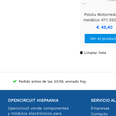
Pololu Motorred
metálico 47:1 25
mm HP 6V
€ 45,40
Ver el produc
Limpiar lista

Pedido antes de las 23:59, enviado hoy
OPENCIRCUIT HISPAANIA
SERVICIO A
Opencircuit vende componentes
Empresas
y módulos electrónicos para
Contacto