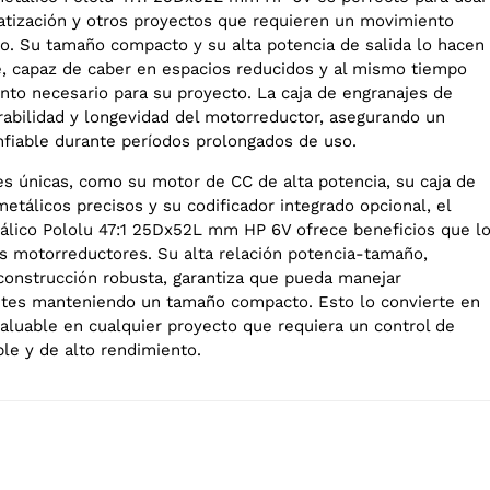
atización y otros proyectos que requieren un movimiento
do. Su tamaño compacto y su alta potencia de salida lo hacen
le, capaz de caber en espacios reducidos y al mismo tiempo
ento necesario para su proyecto. La caja de engranajes de
rabilidad y longevidad del motorreductor, asegurando un
fiable durante períodos prolongados de uso.
s únicas, como su motor de CC de alta potencia, su caja de
etálicos precisos y su codificador integrado opcional, el
lico Pololu 47:1 25Dx52L mm HP 6V ofrece beneficios que l
os motorreductores. Su alta relación potencia-tamaño,
onstrucción robusta, garantiza que pueda manejar
ntes manteniendo un tamaño compacto. Esto lo convierte en
luable en cualquier proyecto que requiera un control de
le y de alto rendimiento.