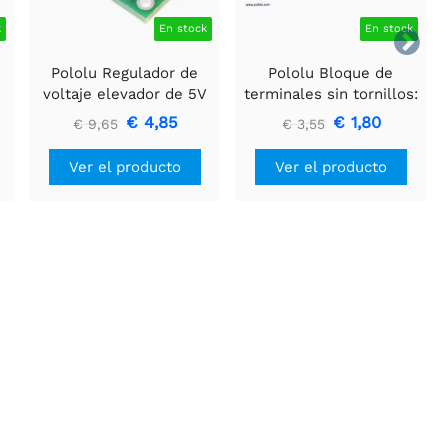
k
En stock
En stock

Pololu Regulador de
Pololu Bloque de
voltaje elevador de 5V
terminales sin tornillos:
U3V16F5
3 pines, paso de 0,1″,
€ 4,85
€ 1,80
€ 9,65
€ 3,55
entrada lateral (paquete
de 3)
Ver el producto
Ver el producto