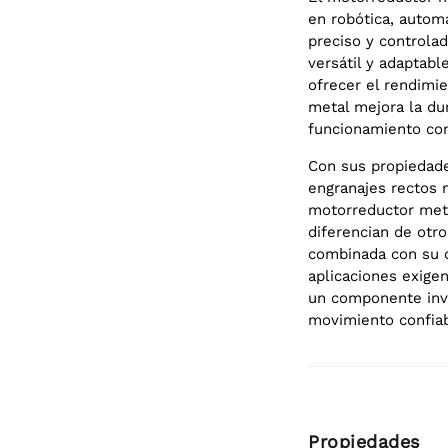
en robótica, autom
preciso y controla
versátil y adaptab
ofrecer el rendimi
metal mejora la du
funcionamiento con
Con sus propiedade
engranajes rectos m
motorreductor metá
diferencian de otr
combinada con su c
aplicaciones exige
un componente inva
movimiento confiab
Propiedades