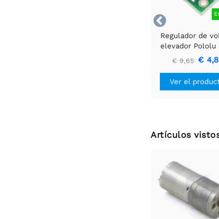
E

Regulador de vo
elevador Pololu
U1V10F3
€ 4,
€ 9,65
Ver el produc
Artículos vist