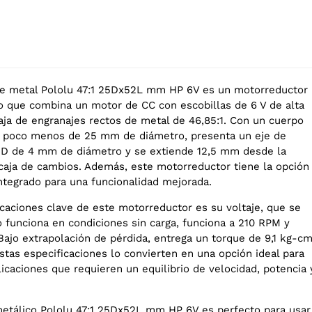
de metal Pololu 47:1 25Dx52L mm HP 6V es un motorreductor
 que combina un motor de CC con escobillas de 6 V de alta
aja de engranajes rectos de metal de 46,85:1. Con un cuerpo
e poco menos de 25 mm de diámetro, presenta un eje de
 D de 4 mm de diámetro y se extiende 12,5 mm desde la
a caja de cambios. Además, este motorreductor tiene la opción
integrado para una funcionalidad mejorada.
icaciones clave de este motorreductor es su voltaje, que se
o funciona en condiciones sin carga, funciona a 210 RPM y
jo extrapolación de pérdida, entrega un torque de 9,1 kg-c
stas especificaciones lo convierten en una opción ideal para
icaciones que requieren un equilibrio de velocidad, potencia 
etálico Pololu 47:1 25Dx52L mm HP 6V es perfecto para usar