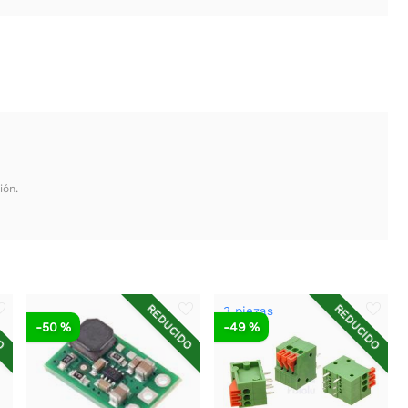
ión.
DO
REDUCIDO
REDUCIDO
3 piezas
-50 %
-49 %