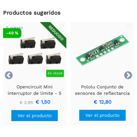
Productos sugeridos
REDUCIDO
5 piezas
-49 %


En stock
Opencircuit Mini
Pololu Conjunto de
interruptor de límite - 5
sensores de reflectancia
piezas
QTR-3RC
€ 1,50
€ 12,80
€ 2,95
Ver el producto
Ver el producto