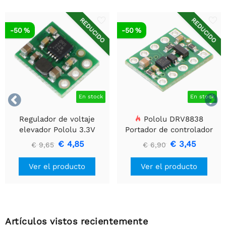
REDUCIDO
REDUCIDO
-50 %
-50 %


En stock
En stock
Regulador de voltaje
Pololu DRV8838
elevador Pololu 3.3V
Portador de controlador
U1V10F3
de motor DC cepillado
€ 4,85
€ 3,45
€ 9,65
€ 6,90
simple
Ver el producto
Ver el producto
Artículos vistos recientemente